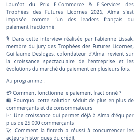
Les investisseurs y croient toujours | Point Stratégique Hebdomadaire – Éric Galiègue
Lauréat du Prix E-Commerce & E-Services des
Une inertie haussière qui ralentit | Antoine Quesada – Chrono CAC
Trophées des Futures Licornes 2026, Alma s’est
imposée comme l’un des leaders français du
Pourquoi le monde entier vacille en même temps cette semaine ? | par Louis-Antoine Michelet
paiement fractionné.
WTI : Explosion mais réserves au plus bas | Denis Desclos – Market Movers
🎙️ Dans cette interview réalisée par Fabienne Lissak,
membre du jury des Trophées des Futures Licornes,
Guillaume Desloges, cofondateur d’Alma, revient sur
la croissance spectaculaire de l’entreprise et les
évolutions du marché du paiement en plusieurs fois.
Au programme :
💳 Comment fonctionne le paiement fractionné ?
🛍️ Pourquoi cette solution séduit de plus en plus de
commerçants et de consommateurs
📈 Une croissance qui permet déjà à Alma d’équiper
plus de 25 000 commerçants
🚀 Comment la fintech a réussi à concurrencer les
acteurs historiques du crédit