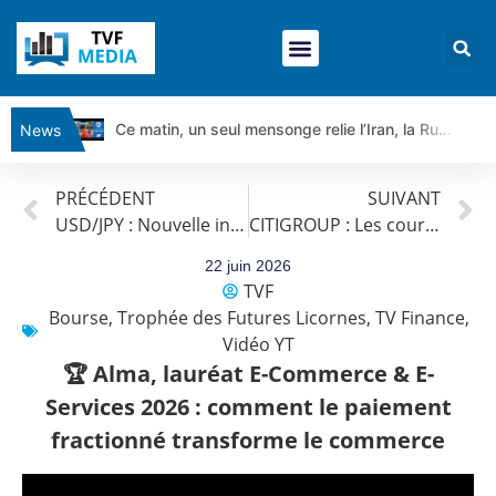
Ce matin, un seul mensonge relie l’Iran, la Russie et Trump | par Louis Antoine Michelet
News
Vente du Turbo Infini BEST CALL AIRBUS TY80V à 3,45 € (+118 %)
PRÉCÉDENT
SUIVANT
Ce que Trump, Téhéran et Pékin ne veulent pas que vous voyiez ensemble | par Louis-Antoine Michelet
USD/JPY : Nouvelle intervention de la BOJ | Benoît Fernandez-Riou – Flash Forex
CITIGROUP : Les cours progressent toujours.
Vente du Turbo infini BEST PUT COINBASE WO83V à 0,51 € (+46 %)
Dichotomie profonde. Des marchés en hausse | Point Stratégique Hebdomadaire – Éric Galiègue
22 juin 2026
TVF
Tout peut exploser ! | Antoine Quesada – Chrono CAC
Bourse
,
Trophée des Futures Licornes
,
TV Finance
,
Gaza, Iran, Chine : la guerre mondiale vient de commencer | par Louis-Antoine Michelet
Vidéo YT
Jean Marie Seronie :Loi agricole : vraie réforme ou simple réponse à la colère ?| Interview Éco
🏆 Alma, lauréat E-Commerce & E-
DAX40 : Poursuite de la croissance ? | Erick Sebban – Chrono DAX
Services 2026 : comment le paiement
CAPGEMINI : Un signal haussier avant les résultats ? | Daniel Cohen de Lara – Market Movers
fractionné transforme le commerce
REMY COINTREAU : Le rebond est-il enfin confirmé ? | Daniel Cohen de Lara – Market Movers
TELEPERFORMANCE : Faut-il acheter avant les résultats ? | Daniel Cohen de Lara – Market Movers