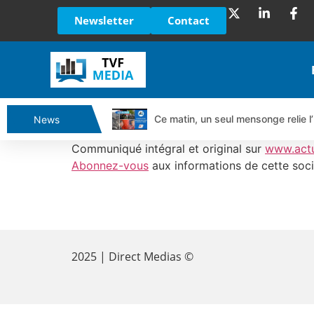
Newsletter
Contact
Ce matin, un seul mensonge relie l’
News
Vente du Turbo Infini BEST CALL
Communiqué intégral et original sur
www.act
Ce que Trump, Téhéran et Pékin ne
Abonnez-vous
aux informations de cette soci
Vente du Turbo infini BEST PUT 
Dichotomie profonde. Des marchés
​
Tout peut exploser ! | Antoine Q
Gaza, Iran, Chine : la guerre mond
2025 | Direct Medias ©
Jean Marie Seronie :Loi agricole : 
DAX40 : Poursuite de la croissanc
CAPGEMINI : Un signal haussier av