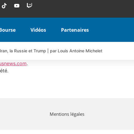
Bourse
Vidéos
Partenaires
Iran, la Russie et Trump | par Louis Antoine Michelet
 AIRBUS TY80V à 3,45 € (+118 %)
usnews.com
.
 veulent pas que vous voyiez ensemble | par Louis-Antoine Michele
été.
COINBASE WO83V à 0,51 € (+46 %)
 en hausse | Point Stratégique Hebdomadaire – Éric Galiègue
uesada – Chrono CAC
iale vient de commencer | par Louis-Antoine Michelet
Mentions légales
vraie réforme ou simple réponse à la colère ?| Interview Éco
e ? | Erick Sebban – Chrono DAX
ant les résultats ? | Daniel Cohen de Lara – Market Movers