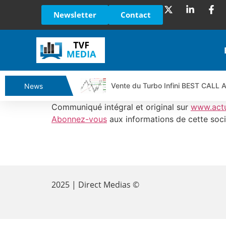
Newsletter
Contact
Vente du Turbo Infini BEST CALL
News
Ce que Trump, Téhéran et Pékin ne
Communiqué intégral et original sur
www.act
Vente du Turbo infini BEST PUT 
Abonnez-vous
aux informations de cette soci
Dichotomie profonde. Des marchés
Tout peut exploser ! | Antoine Q
​
Gaza, Iran, Chine : la guerre mond
Jean Marie Seronie :Loi agricole : 
2025 | Direct Medias ©
DAX40 : Poursuite de la croissanc
CAPGEMINI : Un signal haussier av
REMY COINTREAU : Le rebond est-i