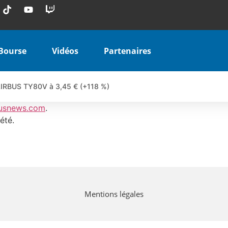
Bourse
Vidéos
Partenaires
 AIRBUS TY80V à 3,45 € (+118 %)
 veulent pas que vous voyiez ensemble | par Louis-Antoine Michele
usnews.com
.
COINBASE WO83V à 0,51 € (+46 %)
été.
 en hausse | Point Stratégique Hebdomadaire – Éric Galiègue
uesada – Chrono CAC
iale vient de commencer | par Louis-Antoine Michelet
vraie réforme ou simple réponse à la colère ?| Interview Éco
Mentions légales
e ? | Erick Sebban – Chrono DAX
ant les résultats ? | Daniel Cohen de Lara – Market Movers
l enfin confirmé ? | Daniel Cohen de Lara – Market Movers