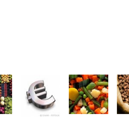
même temps cette semaine | par Louis-Antoine Michelet
rs | Point Stratégique Hebdomadaire – Éric Galiègue
 | Antoine Quesada – Chrono CAC
en même temps cette semaine ? | par Louis-Antoine Michelet
plus bas | Denis Desclos – Market Movers