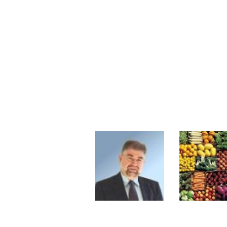
Pourquoi 6 guerres explosent en 
Les investisseurs y croient toujou
Une inertie haussière qui ralentit
Pourquoi le monde entier vacille 
WTI : Explosion mais réserves au 