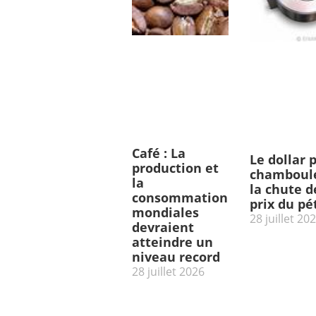
Café : La
Le dollar 
production et
chamboulé
la
la chute d
consommation
prix du pé
mondiales
28 juillet 20
devraient
atteindre un
niveau record
28 juillet 2026