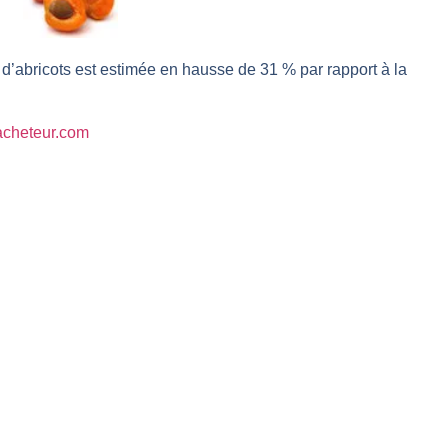
l enfin confirmé ? | Daniel Cohen de Lara – Market Movers
r avant les résultats ? | Daniel Cohen de Lara – Market Movers
 d’abricots est estimée en hausse de 31 % par rapport à la
 Analyse avant la décision de la Fed | Denis Desclos – Chrono CAC
l’épreuve des signaux | Interview Économique
lacheteur.com
s marchés à l’ère des ruptures | Interview Littéraire
s de la vigueur | Ludovick Bertola – Les Echos de Wall Street
ste intacte | Ludovick Bertola – Les Echos de Wall Street
ans faute | Bernard Prats-Desclaux – Market Movers
ain | Bernard Prats-Desclaux – Market Movers
ernard Prats-Desclaux – Market Movers
nuit. Personne ne vous l’a encore dit | Louis-Antoine Michelet
 sur le scelette | Philippe Lhermie – Flash Forex
s saveur | Philippe Lhermie – Flash Forex
 venir | Philippe Lhermie – Flash Forex
ope ! | Jean-Louis Cussac – Chrono CAC