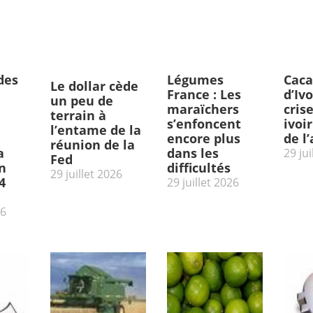
des
Légumes
Caca
Le dollar cède
France : Les
d’Ivo
un peu de
maraïchers
cris
terrain à
s’enfoncent
ivoi
l’entame de la
encore plus
de l
réunion de la
a
dans les
29 jui
Fed
n
difficultés
29 juillet 2026
4
29 juillet 2026
26