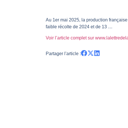
REMY COINTREAU : Le rebond est-i
TELEPERFORMANCE : Faut-il achete
Au 1er mai 2025, la production française
CAC 40 : Vers un nouveau record ?
faible récolte de 2024 et de 13 …
Christian Parisot : Les marchés à 
Voir l’article complet sur www.lalettrede
Bernard Prats-Desclaux : Penser le
S&P500 : Des records, mais toujour
Partager l'article :
NASDAQ : La tendance haussière re
FERRARI : Un parcours toujours s
SAP : Les acheteurs gardent la m
LVMH : Un rebond à confirmer | B
Le monde a changé de règles cette 
GBP/USD : Un premier ministre déjà
EUR/USD : Une réunion à priori san
Les événements de cette semaine à
La France, maillon faible de l’Eur