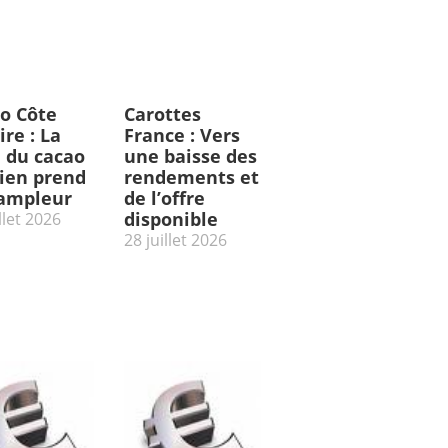
o Côte
Carottes
ire : La
France : Vers
e du cacao
une baisse des
rien prend
rendements et
’ampleur
de l’offre
disponible
llet 2026
28 juillet 2026