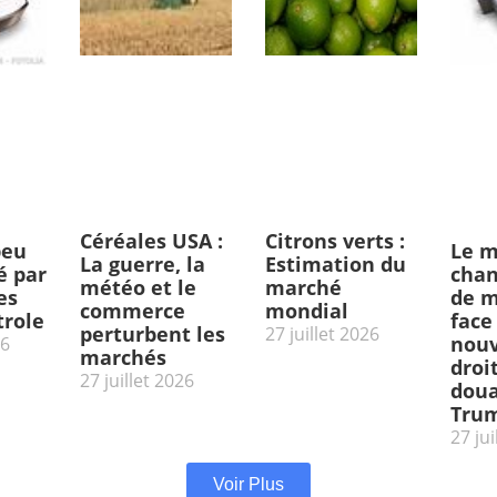
Céréales USA :
Citrons verts :
peu
Le m
La guerre, la
Estimation du
 par
chan
météo et le
marché
es
de m
commerce
mondial
trole
face
perturbent les
27 juillet 2026
nou
26
marchés
droi
27 juillet 2026
doua
Tru
27 jui
Voir Plus