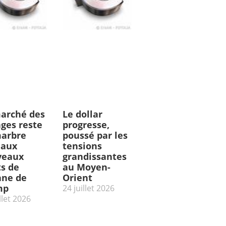
arché des
Le dollar
ges reste
progresse,
arbre
poussé par les
 aux
tensions
veaux
grandissantes
ts de
au Moyen-
ne de
Orient
mp
24 juillet 2026
llet 2026