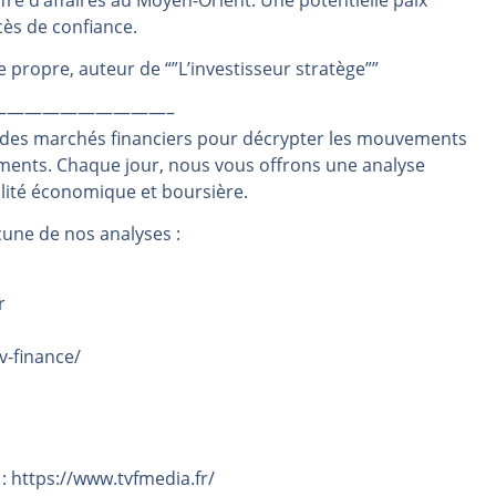
ffre d’affaires au Moyen-Orient. Une potentielle paix
xcès de confiance.
même temps cette semaine | par Louis-Antoine Michelet
rs | Point Stratégique Hebdomadaire – Éric Galiègue
propre, auteur de “”L’investisseur stratège””
 | Antoine Quesada – Chrono CAC
——————————–
en même temps cette semaine ? | par Louis-Antoine Michelet
 des marchés financiers pour décrypter les mouvements
plus bas | Denis Desclos – Market Movers
ements. Chaque jour, nous vous offrons une analyse
alité économique et boursière.
une de nos analyses :
r
v-finance/
 : https://www.tvfmedia.fr/