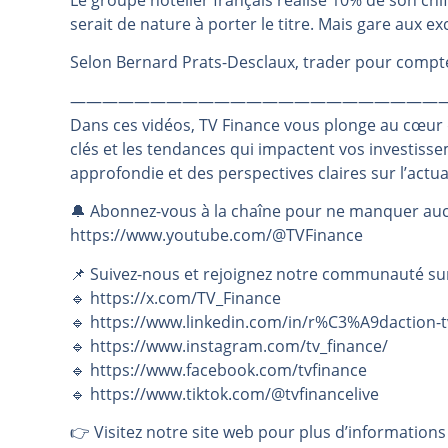
Le groupe hôtelier français réalise 10% de son chi
serait de nature à porter le titre. Mais gare aux e
Pourquoi 6 guerres explosent en 
Les investisseurs y croient toujou
Selon Bernard Prats-Desclaux, trader pour compte 
Une inertie haussière qui ralentit
———————————————————————
Pourquoi le monde entier vacille 
Dans ces vidéos, TV Finance vous plonge au cœur
WTI : Explosion mais réserves au 
clés et les tendances qui impactent vos investiss
approfondie et des perspectives claires sur l’actu
🔔 Abonnez-vous à la chaîne pour ne manquer auc
https://www.youtube.com/@TVFinance
📌 Suivez-nous et rejoignez notre communauté su
🔹 https://x.com/TV_Finance
🔹 https://www.linkedin.com/in/r%C3%A9daction-t
🔹 https://www.instagram.com/tv_finance/
🔹 https://www.facebook.com/tvfinance
🔹 https://www.tiktok.com/@tvfinancelive
👉️ Visitez notre site web pour plus d’informations