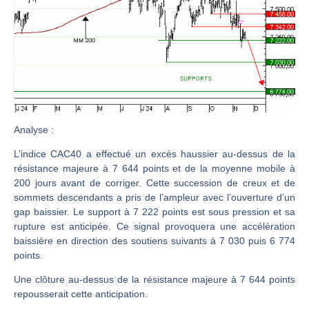
Christian Parisot : Les marchés à l’épreuve des signaux | Interview Économique
Bernard Prats-Desclaux : Penser les marchés à l’ère des ruptures | Interview Littéraire
S&P500 : Des records, mais toujours de la vigueur | Ludovick Bertola – Les Echos de Wall Street
NASDAQ : La tendance haussière reste intacte | Ludovick Bertola – Les Echos de Wall Street
FERRARI : Un parcours toujours sans faute | Bernard Prats-Desclaux – Market Movers
SAP : Les acheteurs gardent la main | Bernard Prats-Desclaux – Market Movers
Analyse
:
LVMH : Un rebond à confirmer | Bernard Prats-Desclaux – Market Movers
L’indice CAC40 a effectué un excès haussier au-dessus de la
Le monde a changé de règles cette nuit. Personne ne vous l’a encore dit | Louis-Antoine Michelet
résistance majeure à 7 644 points et de la moyenne mobile à
200 jours avant de corriger. Cette succession de creux et de
GBP/USD : Un premier ministre déjà sur le scelette | Philippe Lhermie – Flash Forex
sommets descendants a pris de l’ampleur avec l’ouverture d’un
EUR/USD : Une réunion à priori sans saveur | Philippe Lhermie – Flash Forex
gap baissier. Le support à 7 222 points est sous pression et sa
rupture est anticipée. Ce signal provoquera une accélération
Les événements de cette semaine à venir | Philippe Lhermie – Flash Forex
baissière en direction des soutiens suivants à 7 030 puis 6 774
La France, maillon faible de l’Europe ! | Jean-Louis Cussac – Chrono CAC
points.
Pourquoi 6 guerres explosent en même temps cette semaine | par Louis-Antoine Michelet
Une clôture au-dessus de la résistance majeure à 7 644 points
Les investisseurs y croient toujours | Point Stratégique Hebdomadaire – Éric Galiègue
repousserait cette anticipation.