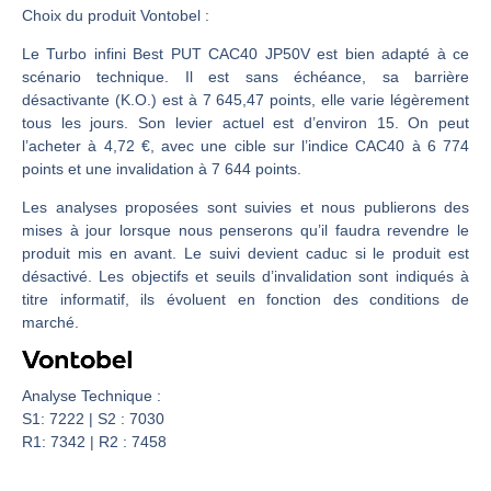
Une inertie haussière qui ralentit | Antoine Quesada – Chrono CAC
Choix du produit Vontobel :
Pourquoi le monde entier vacille en même temps cette semaine ? | par Louis-Antoine Michelet
Le Turbo infini Best PUT CAC40 JP50V est bien adapté à ce
WTI : Explosion mais réserves au plus bas | Denis Desclos – Market Movers
scénario technique. Il est sans échéance, sa barrière
STMICROELECTRONICS : Correction probable | Denis Desclos – Market Movers
désactivante (K.O.) est à 7 645,47 points, elle varie légèrement
tous les jours. Son levier actuel est d’environ 15. On peut
l’acheter à 4,72 €, avec une cible sur l’indice CAC40 à 6 774
points et une invalidation à 7 644 points.
Les analyses proposées sont suivies et nous publierons des
mises à jour lorsque nous penserons qu’il faudra revendre le
produit mis en avant. Le suivi devient caduc si le produit est
désactivé. Les objectifs et seuils d’invalidation sont indiqués à
titre informatif, ils évoluent en fonction des conditions de
marché.
Analyse Technique :
S1: 7222 | S2 : 7030
R1: 7342 | R2 : 7458