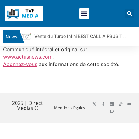
Vente du Turbo Infini BEST CALL AIRBUS TY80V à 3,45 € (+118 %)
News
Ce que Trump, Téhéran et Pékin ne veulent pas que vous voyiez ensemble | par Louis-Antoine Michelet
Communiqué intégral et original sur
Vente du Turbo infini BEST PUT COINBASE WO83V à 0,51 € (+46 %)
www.actusnews.com
.
Abonnez-vous
aux informations de cette société.
Dichotomie profonde. Des marchés en hausse | Point Stratégique Hebdomadaire – Éric Galiègue
Tout peut exploser ! | Antoine Quesada – Chrono CAC
Gaza, Iran, Chine : la guerre mondiale vient de commencer | par Louis-Antoine Michelet
​
Jean Marie Seronie :Loi agricole : vraie réforme ou simple réponse à la colère ?| Interview Éco
DAX40 : Poursuite de la croissance ? | Erick Sebban – Chrono DAX
2025 | Direct
Medias ©
Mentions légales
CAPGEMINI : Un signal haussier avant les résultats ? | Daniel Cohen de Lara – Market Movers
REMY COINTREAU : Le rebond est-il enfin confirmé ? | Daniel Cohen de Lara – Market Movers
TELEPERFORMANCE : Faut-il acheter avant les résultats ? | Daniel Cohen de Lara – Market Movers
CAC 40 : Vers un nouveau record ? Analyse avant la décision de la Fed | Denis Desclos – Chrono CAC