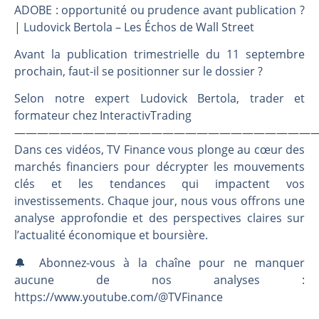
Les investisseurs y croient toujours | Point Stratégique Hebdomadaire – Éric Galiègue
ADOBE : opportunité ou prudence avant publication ?
Une inertie haussière qui ralentit | Antoine Quesada – Chrono CAC
| Ludovick Bertola – Les Échos de Wall Street
Pourquoi le monde entier vacille en même temps cette semaine ? | par Louis-Antoine Michelet
Avant la publication trimestrielle du 11 septembre
WTI : Explosion mais réserves au plus bas | Denis Desclos – Market Movers
prochain, faut-il se positionner sur le dossier ?
Selon notre expert Ludovick Bertola, trader et
formateur chez InteractivTrading
———————————————————————————
Dans ces vidéos, TV Finance vous plonge au cœur des
marchés financiers pour décrypter les mouvements
clés et les tendances qui impactent vos
investissements. Chaque jour, nous vous offrons une
analyse approfondie et des perspectives claires sur
l’actualité économique et boursière.
🔔 Abonnez-vous à la chaîne pour ne manquer
aucune de nos analyses :
https://www.youtube.com/@TVFinance