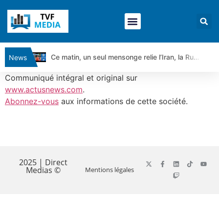
Ce matin, un seul mensonge relie l’Iran, la Russie et Trump | par Louis Antoine Michelet
News
Vente du Turbo Infini BEST CALL AIRBUS TY80V à 3,45 € (+118 %)
Communiqué intégral et original sur
Ce que Trump, Téhéran et Pékin ne veulent pas que vous voyiez ensemble | par Louis-Antoine Michelet
www.actusnews.com
.
Abonnez-vous
aux informations de cette société.
Vente du Turbo infini BEST PUT COINBASE WO83V à 0,51 € (+46 %)
Dichotomie profonde. Des marchés en hausse | Point Stratégique Hebdomadaire – Éric Galiègue
Tout peut exploser ! | Antoine Quesada – Chrono CAC
​
Gaza, Iran, Chine : la guerre mondiale vient de commencer | par Louis-Antoine Michelet
Jean Marie Seronie :Loi agricole : vraie réforme ou simple réponse à la colère ?| Interview Éco
2025 | Direct
Medias ©
Mentions légales
DAX40 : Poursuite de la croissance ? | Erick Sebban – Chrono DAX
CAPGEMINI : Un signal haussier avant les résultats ? | Daniel Cohen de Lara – Market Movers
REMY COINTREAU : Le rebond est-il enfin confirmé ? | Daniel Cohen de Lara – Market Movers
TELEPERFORMANCE : Faut-il acheter avant les résultats ? | Daniel Cohen de Lara – Market Movers