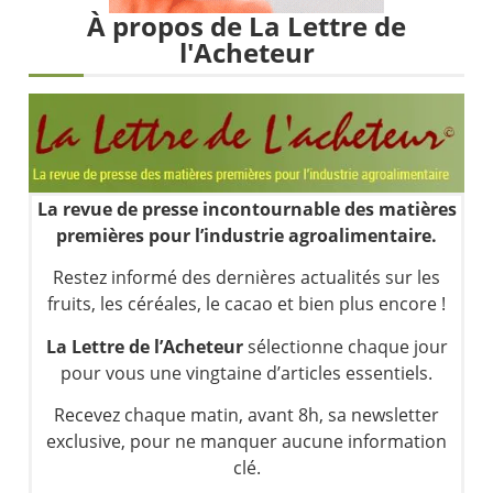
Pourquoi 6 guerres explosent en même temps cette semaine | par Louis-Antoine Michelet
À propos de La Lettre de
Les investisseurs y croient toujours | Point Stratégique Hebdomadaire – Éric Galiègue
l'Acheteur
Une inertie haussière qui ralentit | Antoine Quesada – Chrono CAC
Pourquoi le monde entier vacille en même temps cette semaine ? | par Louis-Antoine Michelet
La revue de presse incontournable des matières
premières pour l’industrie agroalimentaire.
Restez informé des dernières actualités sur les
fruits, les céréales, le cacao et bien plus encore !
La Lettre de l’Acheteur
sélectionne chaque jour
pour vous une vingtaine d’articles essentiels.
Recevez chaque matin, avant 8h, sa newsletter
exclusive, pour ne manquer aucune information
clé.