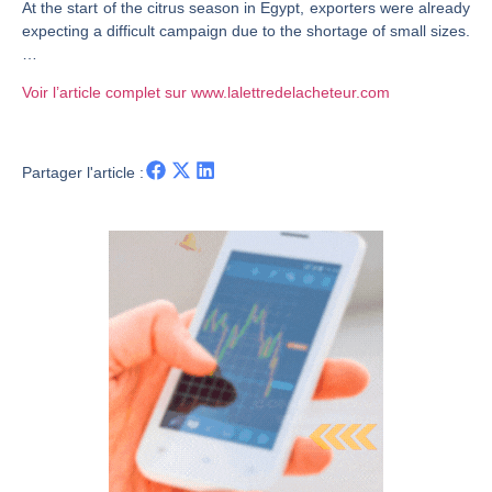
At the start of the citrus season in Egypt, exporters were already
expecting a difficult campaign due to the shortage of small sizes.
TELEPERFORMANCE : Faut-il acheter avant les résultats ? | Daniel Cohen de Lara – Market Movers
…
CAC 40 : Vers un nouveau record ? Analyse avant la décision de la Fed | Denis Desclos – Chrono CAC
Voir l’article complet sur www.lalettredelacheteur.com
Christian Parisot : Les marchés à l’épreuve des signaux | Interview Économique
Bernard Prats-Desclaux : Penser les marchés à l’ère des ruptures | Interview Littéraire
S&P500 : Des records, mais toujours de la vigueur | Ludovick Bertola – Les Echos de Wall Street
Partager l'article :
NASDAQ : La tendance haussière reste intacte | Ludovick Bertola – Les Echos de Wall Street
FERRARI : Un parcours toujours sans faute | Bernard Prats-Desclaux – Market Movers
SAP : Les acheteurs gardent la main | Bernard Prats-Desclaux – Market Movers
LVMH : Un rebond à confirmer | Bernard Prats-Desclaux – Market Movers
Le monde a changé de règles cette nuit. Personne ne vous l’a encore dit | Louis-Antoine Michelet
GBP/USD : Un premier ministre déjà sur le scelette | Philippe Lhermie – Flash Forex
EUR/USD : Une réunion à priori sans saveur | Philippe Lhermie – Flash Forex
Les événements de cette semaine à venir | Philippe Lhermie – Flash Forex
La France, maillon faible de l’Europe ! | Jean-Louis Cussac – Chrono CAC