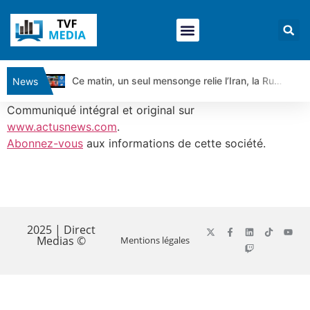
Ce matin, un seul mensonge relie l’Iran, la Russie et Trump | par Louis Antoine Michelet
News
Vente du Turbo Infini BEST CALL AIRBUS TY80V à 3,45 € (+118 %)
Communiqué intégral et original sur
Ce que Trump, Téhéran et Pékin ne veulent pas que vous voyiez ensemble | par Louis-Antoine Michelet
www.actusnews.com
.
Abonnez-vous
aux informations de cette société.
Vente du Turbo infini BEST PUT COINBASE WO83V à 0,51 € (+46 %)
Dichotomie profonde. Des marchés en hausse | Point Stratégique Hebdomadaire – Éric Galiègue
Tout peut exploser ! | Antoine Quesada – Chrono CAC
​
Gaza, Iran, Chine : la guerre mondiale vient de commencer | par Louis-Antoine Michelet
Jean Marie Seronie :Loi agricole : vraie réforme ou simple réponse à la colère ?| Interview Éco
2025 | Direct
Medias ©
Mentions légales
DAX40 : Poursuite de la croissance ? | Erick Sebban – Chrono DAX
CAPGEMINI : Un signal haussier avant les résultats ? | Daniel Cohen de Lara – Market Movers
REMY COINTREAU : Le rebond est-il enfin confirmé ? | Daniel Cohen de Lara – Market Movers
TELEPERFORMANCE : Faut-il acheter avant les résultats ? | Daniel Cohen de Lara – Market Movers