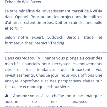
Les investisseurs y croient toujours | Point Stratégique Hebdomadaire – Éric Galiègue
Echos de Wall Street
Une inertie haussière qui ralentit | Antoine Quesada – Chrono CAC
Le titre bénéficie de l’investissement massif de NVIDIA
Pourquoi le monde entier vacille en même temps cette semaine ? | par Louis-Antoine Michelet
dans OpenAI. Pour autant les projections de chiffres
WTI : Explosion mais réserves au plus bas | Denis Desclos – Market Movers
d’affaires restent timorées. Doit-on craindre une bulle
et sortir ?
Selon notre expert, Ludovick Bertola, trader et
formateur chez InteractivTrading
———————————————————————————
Dans ces vidéos, TV Finance vous plonge au cœur des
marchés financiers pour décrypter les mouvements
clés et les tendances qui impactent vos
investissements. Chaque jour, nous vous offrons une
analyse approfondie et des perspectives claires sur
l’actualité économique et boursière.
🔔 Abonnez-vous à la chaîne pour ne manquer
aucune de nos analyses :