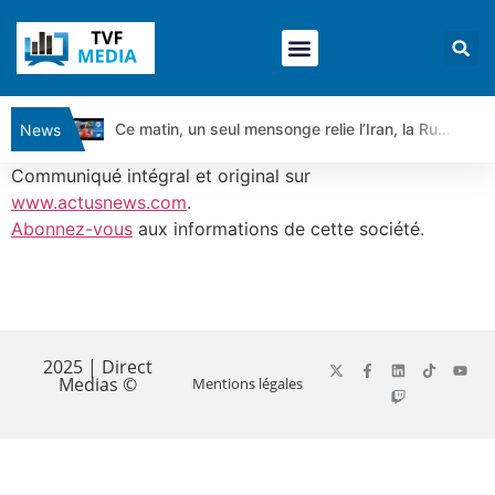
Ce matin, un seul mensonge relie l’Iran, la Russie et Trump | par Louis Antoine Michelet
News
Vente du Turbo Infini BEST CALL AIRBUS TY80V à 3,45 € (+118 %)
Communiqué intégral et original sur
Ce que Trump, Téhéran et Pékin ne veulent pas que vous voyiez ensemble | par Louis-Antoine Michelet
www.actusnews.com
.
Abonnez-vous
aux informations de cette société.
Vente du Turbo infini BEST PUT COINBASE WO83V à 0,51 € (+46 %)
Dichotomie profonde. Des marchés en hausse | Point Stratégique Hebdomadaire – Éric Galiègue
Tout peut exploser ! | Antoine Quesada – Chrono CAC
​
Gaza, Iran, Chine : la guerre mondiale vient de commencer | par Louis-Antoine Michelet
Jean Marie Seronie :Loi agricole : vraie réforme ou simple réponse à la colère ?| Interview Éco
2025 | Direct
Medias ©
Mentions légales
DAX40 : Poursuite de la croissance ? | Erick Sebban – Chrono DAX
CAPGEMINI : Un signal haussier avant les résultats ? | Daniel Cohen de Lara – Market Movers
REMY COINTREAU : Le rebond est-il enfin confirmé ? | Daniel Cohen de Lara – Market Movers
TELEPERFORMANCE : Faut-il acheter avant les résultats ? | Daniel Cohen de Lara – Market Movers