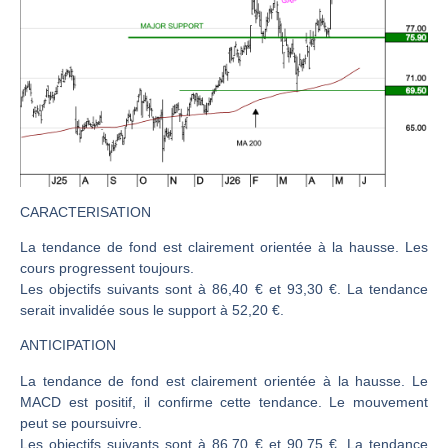
Christian Parisot : Les marchés à l’épreuve des signaux | Interview Économique
Bernard Prats-Desclaux : Penser les marchés à l’ère des ruptures | Interview Littéraire
S&P500 : Des records, mais toujours de la vigueur | Ludovick Bertola – Les Echos de Wall Street
NASDAQ : La tendance haussière reste intacte | Ludovick Bertola – Les Echos de Wall Street
FERRARI : Un parcours toujours sans faute | Bernard Prats-Desclaux – Market Movers
SAP : Les acheteurs gardent la main | Bernard Prats-Desclaux – Market Movers
LVMH : Un rebond à confirmer | Bernard Prats-Desclaux – Market Movers
CARACTERISATION
Le monde a changé de règles cette nuit. Personne ne vous l’a encore dit | Louis-Antoine Michelet
La tendance de fond est clairement orientée à la hausse. Les
cours progressent toujours.
GBP/USD : Un premier ministre déjà sur le scelette | Philippe Lhermie – Flash Forex
Les objectifs suivants sont à 86,40 € et 93,30 €. La tendance
EUR/USD : Une réunion à priori sans saveur | Philippe Lhermie – Flash Forex
serait invalidée sous le support à 52,20 €.
Les événements de cette semaine à venir | Philippe Lhermie – Flash Forex
ANTICIPATION
La France, maillon faible de l’Europe ! | Jean-Louis Cussac – Chrono CAC
La tendance de fond est clairement orientée à la hausse. Le
Pourquoi 6 guerres explosent en même temps cette semaine | par Louis-Antoine Michelet
MACD est positif, il confirme cette tendance. Le mouvement
Les investisseurs y croient toujours | Point Stratégique Hebdomadaire – Éric Galiègue
peut se poursuivre.
Les objectifs suivants sont à 86,70 € et 90,75 €. La tendance