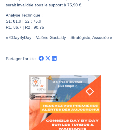
Une inertie haussière qui ralentit | Antoine Quesada – Chrono CAC
serait invalidée sous le support à 75,90 €.
Pourquoi le monde entier vacille en même temps cette semaine ? | par Louis-Antoine Michelet
Analyse Technique :
WTI : Explosion mais réserves au plus bas | Denis Desclos – Market Movers
S1: 81.9 | S2 : 75.9
STMICROELECTRONICS : Correction probable | Denis Desclos – Market Movers
R1: 86.7 | R2 : 90.75
« ©DayByDay – Valérie Gastaldy – Stratégiste, Associée »
Partager l'article :