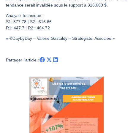
Les investisseurs y croient toujours | Point Stratégique Hebdomadaire – Éric Galiègue
tendance serait invalidée sous le support à 316,660 $.
Une inertie haussière qui ralentit | Antoine Quesada – Chrono CAC
Analyse Technique :
Pourquoi le monde entier vacille en même temps cette semaine ? | par Louis-Antoine Michelet
S1: 377.78 | S2 : 316.66
WTI : Explosion mais réserves au plus bas | Denis Desclos – Market Movers
R1: 447.7 | R2 : 464.72
« ©DayByDay – Valérie Gastaldy – Stratégiste, Associée »
Partager l'article :