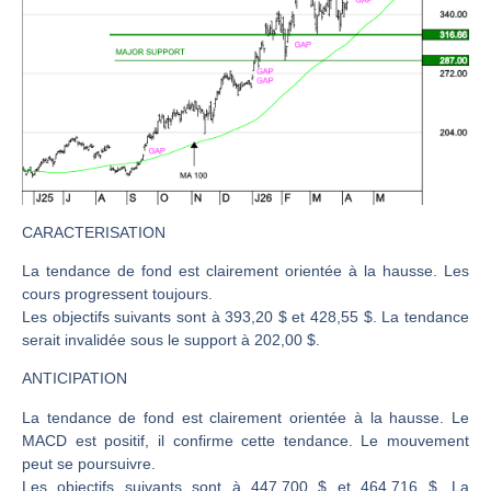
CAC 40 : Vers un nouveau record ? Analyse avant la décision de la Fed | Denis Desclos – Chrono CAC
Christian Parisot : Les marchés à l’épreuve des signaux | Interview Économique
Bernard Prats-Desclaux : Penser les marchés à l’ère des ruptures | Interview Littéraire
S&P500 : Des records, mais toujours de la vigueur | Ludovick Bertola – Les Echos de Wall Street
NASDAQ : La tendance haussière reste intacte | Ludovick Bertola – Les Echos de Wall Street
FERRARI : Un parcours toujours sans faute | Bernard Prats-Desclaux – Market Movers
SAP : Les acheteurs gardent la main | Bernard Prats-Desclaux – Market Movers
CARACTERISATION
LVMH : Un rebond à confirmer | Bernard Prats-Desclaux – Market Movers
La tendance de fond est clairement orientée à la hausse. Les
cours progressent toujours.
Le monde a changé de règles cette nuit. Personne ne vous l’a encore dit | Louis-Antoine Michelet
Les objectifs suivants sont à 393,20 $ et 428,55 $. La tendance
GBP/USD : Un premier ministre déjà sur le scelette | Philippe Lhermie – Flash Forex
serait invalidée sous le support à 202,00 $.
EUR/USD : Une réunion à priori sans saveur | Philippe Lhermie – Flash Forex
ANTICIPATION
Les événements de cette semaine à venir | Philippe Lhermie – Flash Forex
La tendance de fond est clairement orientée à la hausse. Le
La France, maillon faible de l’Europe ! | Jean-Louis Cussac – Chrono CAC
MACD est positif, il confirme cette tendance. Le mouvement
Pourquoi 6 guerres explosent en même temps cette semaine | par Louis-Antoine Michelet
peut se poursuivre.
Les objectifs suivants sont à 447,700 $ et 464,716 $. La