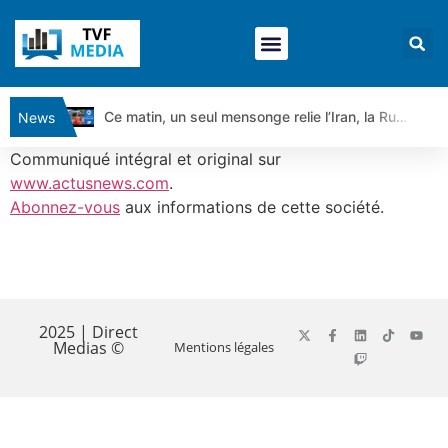
Ce matin, un seul mensonge relie l’Iran, la Russie et Trump | par Louis Antoine Michelet
News
Vente du Turbo Infini BEST CALL AIRBUS TY80V à 3,45 € (+118 %)
Communiqué intégral et original sur
Ce que Trump, Téhéran et Pékin ne veulent pas que vous voyiez ensemble | par Louis-Antoine Michelet
www.actusnews.com
.
Abonnez-vous
aux informations de cette société.
Vente du Turbo infini BEST PUT COINBASE WO83V à 0,51 € (+46 %)
Dichotomie profonde. Des marchés en hausse | Point Stratégique Hebdomadaire – Éric Galiègue
Tout peut exploser ! | Antoine Quesada – Chrono CAC
​
Gaza, Iran, Chine : la guerre mondiale vient de commencer | par Louis-Antoine Michelet
Jean Marie Seronie :Loi agricole : vraie réforme ou simple réponse à la colère ?| Interview Éco
2025 | Direct
Medias ©
Mentions légales
DAX40 : Poursuite de la croissance ? | Erick Sebban – Chrono DAX
CAPGEMINI : Un signal haussier avant les résultats ? | Daniel Cohen de Lara – Market Movers
REMY COINTREAU : Le rebond est-il enfin confirmé ? | Daniel Cohen de Lara – Market Movers
TELEPERFORMANCE : Faut-il acheter avant les résultats ? | Daniel Cohen de Lara – Market Movers