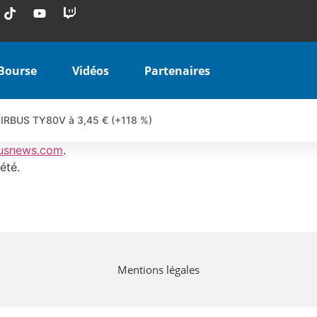
Bourse
Vidéos
Partenaires
 AIRBUS TY80V à 3,45 € (+118 %)
 veulent pas que vous voyiez ensemble | par Louis-Antoine Michele
usnews.com
.
COINBASE WO83V à 0,51 € (+46 %)
été.
 en hausse | Point Stratégique Hebdomadaire – Éric Galiègue
uesada – Chrono CAC
iale vient de commencer | par Louis-Antoine Michelet
vraie réforme ou simple réponse à la colère ?| Interview Éco
Mentions légales
e ? | Erick Sebban – Chrono DAX
ant les résultats ? | Daniel Cohen de Lara – Market Movers
l enfin confirmé ? | Daniel Cohen de Lara – Market Movers