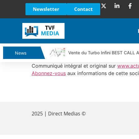
Newsletter
Contact
Vente du Turbo Infini BEST CALL
News
Ce que Trump, Téhéran et Pékin ne
Communiqué intégral et original sur
www.act
Vente du Turbo infini BEST PUT 
Abonnez-vous
aux informations de cette soci
Dichotomie profonde. Des marchés
Tout peut exploser ! | Antoine Q
​
Gaza, Iran, Chine : la guerre mond
Jean Marie Seronie :Loi agricole : 
2025 | Direct Medias ©
DAX40 : Poursuite de la croissanc
CAPGEMINI : Un signal haussier av
REMY COINTREAU : Le rebond est-i