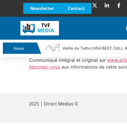
Newsletter
Contact
Vente du Turbo Infini BEST CALL
News
Ce que Trump, Téhéran et Pékin ne
Communiqué intégral et original sur
www.act
Vente du Turbo infini BEST PUT 
Abonnez-vous
aux informations de cette soci
Dichotomie profonde. Des marchés
Tout peut exploser ! | Antoine Q
​
Gaza, Iran, Chine : la guerre mond
Jean Marie Seronie :Loi agricole : 
2025 | Direct Medias ©
DAX40 : Poursuite de la croissanc
CAPGEMINI : Un signal haussier av
REMY COINTREAU : Le rebond est-i