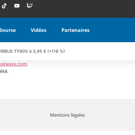
Bourse
Vidéos
Partenaires
 AIRBUS TY80V à 3,45 € (+118 %)
 veulent pas que vous voyiez ensemble | par Louis-Antoine Michele
usnews.com
.
COINBASE WO83V à 0,51 € (+46 %)
été.
 en hausse | Point Stratégique Hebdomadaire – Éric Galiègue
uesada – Chrono CAC
iale vient de commencer | par Louis-Antoine Michelet
vraie réforme ou simple réponse à la colère ?| Interview Éco
Mentions légales
e ? | Erick Sebban – Chrono DAX
ant les résultats ? | Daniel Cohen de Lara – Market Movers
l enfin confirmé ? | Daniel Cohen de Lara – Market Movers