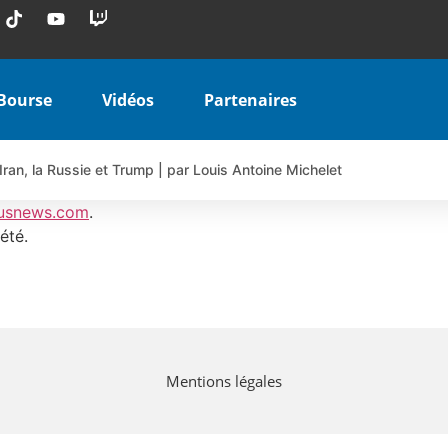
Bourse
Vidéos
Partenaires
Iran, la Russie et Trump | par Louis Antoine Michelet
 AIRBUS TY80V à 3,45 € (+118 %)
usnews.com
.
 veulent pas que vous voyiez ensemble | par Louis-Antoine Michele
été.
COINBASE WO83V à 0,51 € (+46 %)
 en hausse | Point Stratégique Hebdomadaire – Éric Galiègue
uesada – Chrono CAC
iale vient de commencer | par Louis-Antoine Michelet
Mentions légales
vraie réforme ou simple réponse à la colère ?| Interview Éco
e ? | Erick Sebban – Chrono DAX
ant les résultats ? | Daniel Cohen de Lara – Market Movers