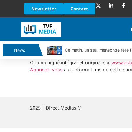
Newsletter
Contact
Ce matin, un seul mensonge relie l’
News
Vente du Turbo Infini BEST CALL
Communiqué intégral et original sur
www.act
Ce que Trump, Téhéran et Pékin ne
Abonnez-vous
aux informations de cette soci
Vente du Turbo infini BEST PUT 
Dichotomie profonde. Des marchés
​
Tout peut exploser ! | Antoine Q
Gaza, Iran, Chine : la guerre mond
2025 | Direct Medias ©
Jean Marie Seronie :Loi agricole : 
DAX40 : Poursuite de la croissanc
CAPGEMINI : Un signal haussier av