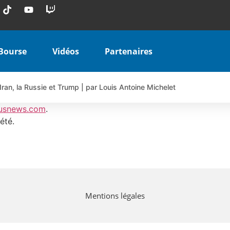
Bourse
Vidéos
Partenaires
Iran, la Russie et Trump | par Louis Antoine Michelet
 AIRBUS TY80V à 3,45 € (+118 %)
usnews.com
.
 veulent pas que vous voyiez ensemble | par Louis-Antoine Michele
été.
COINBASE WO83V à 0,51 € (+46 %)
 en hausse | Point Stratégique Hebdomadaire – Éric Galiègue
uesada – Chrono CAC
iale vient de commencer | par Louis-Antoine Michelet
Mentions légales
vraie réforme ou simple réponse à la colère ?| Interview Éco
e ? | Erick Sebban – Chrono DAX
ant les résultats ? | Daniel Cohen de Lara – Market Movers