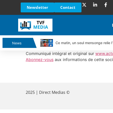
Newsletter
Contact
Ce matin, un seul mensonge relie l’
News
Vente du Turbo Infini BEST CALL
Communiqué intégral et original sur
www.act
Ce que Trump, Téhéran et Pékin ne
Abonnez-vous
aux informations de cette soci
Vente du Turbo infini BEST PUT 
Dichotomie profonde. Des marchés
​
Tout peut exploser ! | Antoine Q
Gaza, Iran, Chine : la guerre mond
2025 | Direct Medias ©
Jean Marie Seronie :Loi agricole : 
DAX40 : Poursuite de la croissanc
CAPGEMINI : Un signal haussier av