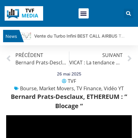
Vente du Turbo Infini BEST CALL AIRBUS TY80V à 3,45 € (+118 %)
News
Ce que Trump, Téhéran et Pékin ne veulent pas que vous voyiez ensemble | par Louis-Antoine Michelet
PRÉCÉDENT
SUIVANT
Vente du Turbo infini BEST PUT COINBASE WO83V à 0,51 € (+46 %)
Bernard Prats-Desclaux, BITCOIN : ” Retour puissant des acheteurs “
VICAT : La tendance de fond est clairement orientée à la hausse.
Dichotomie profonde. Des marchés en hausse | Point Stratégique Hebdomadaire – Éric Galiègue
Tout peut exploser ! | Antoine Quesada – Chrono CAC
26 mai 2025
TVF
Gaza, Iran, Chine : la guerre mondiale vient de commencer | par Louis-Antoine Michelet
Bourse
,
Market Movers
,
TV Finance
,
Vidéo YT
Jean Marie Seronie :Loi agricole : vraie réforme ou simple réponse à la colère ?| Interview Éco
Bernard Prats-Desclaux, ETHEREUM : ”
DAX40 : Poursuite de la croissance ? | Erick Sebban – Chrono DAX
Blocage “
CAPGEMINI : Un signal haussier avant les résultats ? | Daniel Cohen de Lara – Market Movers
REMY COINTREAU : Le rebond est-il enfin confirmé ? | Daniel Cohen de Lara – Market Movers
TELEPERFORMANCE : Faut-il acheter avant les résultats ? | Daniel Cohen de Lara – Market Movers
CAC 40 : Vers un nouveau record ? Analyse avant la décision de la Fed | Denis Desclos – Chrono CAC