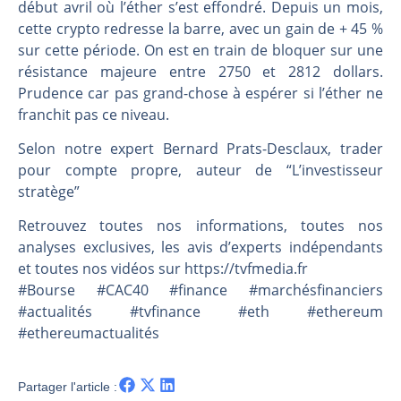
Une inertie haussière qui ralentit | Antoine Quesada – Chrono CAC
début avril où l’éther s’est effondré. Depuis un mois,
cette crypto redresse la barre, avec un gain de + 45 %
Pourquoi le monde entier vacille en même temps cette semaine ? | par Louis-Antoine Michelet
sur cette période. On est en train de bloquer sur une
WTI : Explosion mais réserves au plus bas | Denis Desclos – Market Movers
résistance majeure entre 2750 et 2812 dollars.
STMICROELECTRONICS : Correction probable | Denis Desclos – Market Movers
Prudence car pas grand-chose à espérer si l’éther ne
franchit pas ce niveau.
Selon notre expert Bernard Prats-Desclaux, trader
pour compte propre, auteur de “L’investisseur
stratège”
Retrouvez toutes nos informations, toutes nos
analyses exclusives, les avis d’experts indépendants
et toutes nos vidéos sur https://tvfmedia.fr
#Bourse #CAC40 #finance #marchésfinanciers
#actualités #tvfinance #eth #ethereum
#ethereumactualités
Partager l'article :