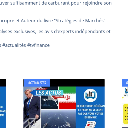
rouver suffisamment de carburant pour rejoindre son
même temps cette semaine | par Louis-Antoine Michelet
rs | Point Stratégique Hebdomadaire – Éric Galiègue
ropre et Auteur du livre “Stratégies de Marchés”
 | Antoine Quesada – Chrono CAC
lyses exclusives, les avis d’experts indépendants et
en même temps cette semaine ? | par Louis-Antoine Michelet
plus bas | Denis Desclos – Market Movers
 #actualités #tvfinance
ACTUALITÉS