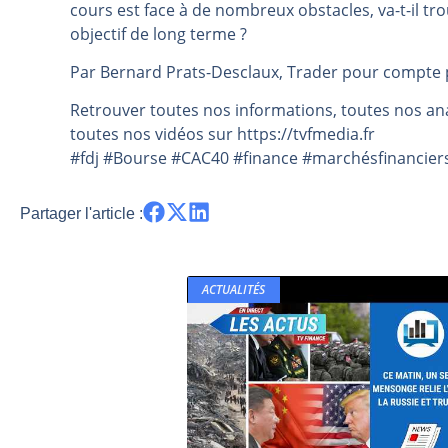
cours est face à de nombreux obstacles, va-t-il t
Pourquoi 6 guerres explosent en 
objectif de long terme ?
Les investisseurs y croient toujou
Par Bernard Prats-Desclaux, Trader pour compte p
Une inertie haussière qui ralentit
Retrouver toutes nos informations, toutes nos ana
Pourquoi le monde entier vacille 
toutes nos vidéos sur https://tvfmedia.fr
WTI : Explosion mais réserves au 
#fdj #Bourse #CAC40 #finance #marchésfinanciers
Partager l'article :
ACTUALITÉS