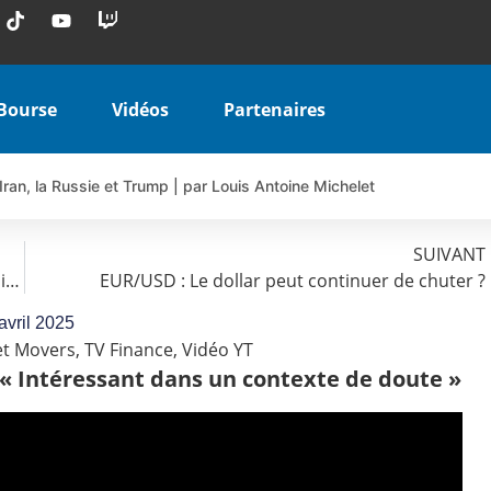
Bourse
Vidéos
Partenaires
Iran, la Russie et Trump | par Louis Antoine Michelet
 AIRBUS TY80V à 3,45 € (+118 %)
 veulent pas que vous voyiez ensemble | par Louis-Antoine Michele
SUIVANT
Bernard Prats-Desclaux: THALES : « Fond de portefeuille ? »
EUR/USD : Le dollar peut continuer de chuter ?
COINBASE WO83V à 0,51 € (+46 %)
 en hausse | Point Stratégique Hebdomadaire – Éric Galiègue
avril 2025
t Movers
,
TV Finance
,
Vidéo YT
uesada – Chrono CAC
 « Intéressant dans un contexte de doute »
iale vient de commencer | par Louis-Antoine Michelet
vraie réforme ou simple réponse à la colère ?| Interview Éco
e ? | Erick Sebban – Chrono DAX
ant les résultats ? | Daniel Cohen de Lara – Market Movers