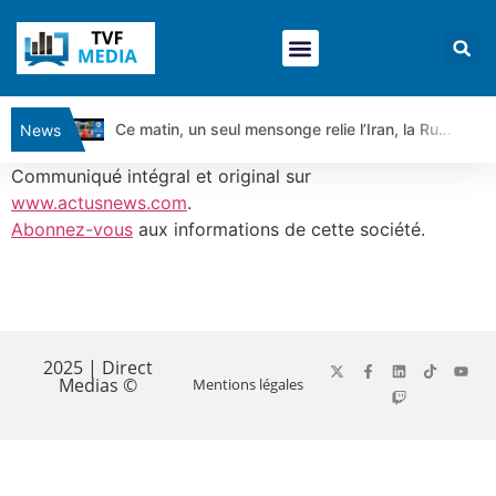
Ce matin, un seul mensonge relie l’Iran, la Russie et Trump | par Louis Antoine Michelet
News
Vente du Turbo Infini BEST CALL AIRBUS TY80V à 3,45 € (+118 %)
Communiqué intégral et original sur
Ce que Trump, Téhéran et Pékin ne veulent pas que vous voyiez ensemble | par Louis-Antoine Michelet
www.actusnews.com
.
Abonnez-vous
aux informations de cette société.
Vente du Turbo infini BEST PUT COINBASE WO83V à 0,51 € (+46 %)
Dichotomie profonde. Des marchés en hausse | Point Stratégique Hebdomadaire – Éric Galiègue
Tout peut exploser ! | Antoine Quesada – Chrono CAC
​
Gaza, Iran, Chine : la guerre mondiale vient de commencer | par Louis-Antoine Michelet
Jean Marie Seronie :Loi agricole : vraie réforme ou simple réponse à la colère ?| Interview Éco
2025 | Direct
Medias ©
Mentions légales
DAX40 : Poursuite de la croissance ? | Erick Sebban – Chrono DAX
CAPGEMINI : Un signal haussier avant les résultats ? | Daniel Cohen de Lara – Market Movers
REMY COINTREAU : Le rebond est-il enfin confirmé ? | Daniel Cohen de Lara – Market Movers
TELEPERFORMANCE : Faut-il acheter avant les résultats ? | Daniel Cohen de Lara – Market Movers