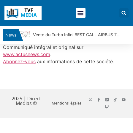
Vente du Turbo Infini BEST CALL AIRBUS TY80V à 3,45 € (+118 %)
News
Ce que Trump, Téhéran et Pékin ne veulent pas que vous voyiez ensemble | par Louis-Antoine Michelet
Communiqué intégral et original sur
Vente du Turbo infini BEST PUT COINBASE WO83V à 0,51 € (+46 %)
www.actusnews.com
.
Abonnez-vous
aux informations de cette société.
Dichotomie profonde. Des marchés en hausse | Point Stratégique Hebdomadaire – Éric Galiègue
Tout peut exploser ! | Antoine Quesada – Chrono CAC
Gaza, Iran, Chine : la guerre mondiale vient de commencer | par Louis-Antoine Michelet
​
Jean Marie Seronie :Loi agricole : vraie réforme ou simple réponse à la colère ?| Interview Éco
DAX40 : Poursuite de la croissance ? | Erick Sebban – Chrono DAX
2025 | Direct
Medias ©
Mentions légales
CAPGEMINI : Un signal haussier avant les résultats ? | Daniel Cohen de Lara – Market Movers
REMY COINTREAU : Le rebond est-il enfin confirmé ? | Daniel Cohen de Lara – Market Movers
TELEPERFORMANCE : Faut-il acheter avant les résultats ? | Daniel Cohen de Lara – Market Movers
CAC 40 : Vers un nouveau record ? Analyse avant la décision de la Fed | Denis Desclos – Chrono CAC