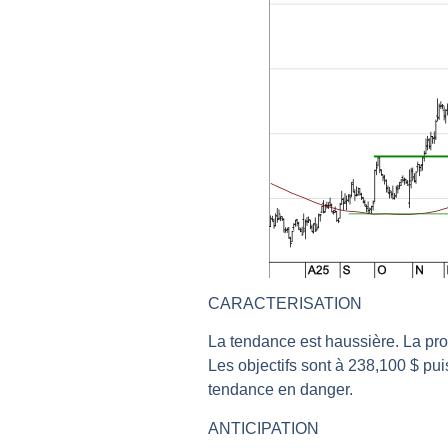
REMY COINTREAU : Le rebond est-i
TELEPERFORMANCE : Faut-il achete
CAC 40 : Vers un nouveau record ?
Christian Parisot : Les marchés à 
Bernard Prats-Desclaux : Penser le
S&P500 : Des records, mais toujour
NASDAQ : La tendance haussière re
FERRARI : Un parcours toujours s
SAP : Les acheteurs gardent la m
LVMH : Un rebond à confirmer | B
CARACTERISATION
Le monde a changé de règles cette 
La tendance est haussière. La pro
GBP/USD : Un premier ministre déjà
Les objectifs sont à 238,100 $ pui
EUR/USD : Une réunion à priori san
tendance en danger.
Les événements de cette semaine à
ANTICIPATION
La France, maillon faible de l’Eur