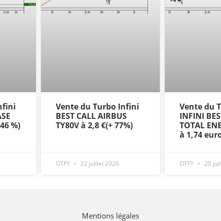
fini
Vente du Turbo Infini
Vente du
ASE
BEST CALL AIRBUS
INFINI BE
+46 %)
TY80V à 2,8 €(+ 77%)
TOTAL ENE
à 1,74 eur
OTFY
22 juillet 2026
OTFY
20 jui
Mentions légales