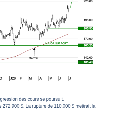
l enfin confirmé ? | Daniel Cohen de Lara – Market Movers
r avant les résultats ? | Daniel Cohen de Lara – Market Movers
 Analyse avant la décision de la Fed | Denis Desclos – Chrono CAC
l’épreuve des signaux | Interview Économique
s marchés à l’ère des ruptures | Interview Littéraire
s de la vigueur | Ludovick Bertola – Les Echos de Wall Street
ste intacte | Ludovick Bertola – Les Echos de Wall Street
ans faute | Bernard Prats-Desclaux – Market Movers
ain | Bernard Prats-Desclaux – Market Movers
ernard Prats-Desclaux – Market Movers
nuit. Personne ne vous l’a encore dit | Louis-Antoine Michelet
gression des cours se poursuit.
 sur le scelette | Philippe Lhermie – Flash Forex
s 272,900 $. La rupture de 110,000 $ mettrait la
s saveur | Philippe Lhermie – Flash Forex
 venir | Philippe Lhermie – Flash Forex
ope ! | Jean-Louis Cussac – Chrono CAC