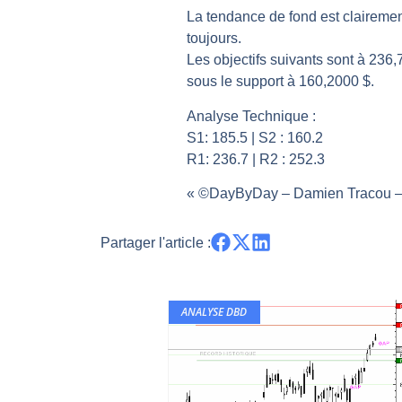
La tendance de fond est clairemen
Pourquoi 6 guerres explosent en 
toujours.
Les investisseurs y croient toujou
Les objectifs suivants sont à 236,
Une inertie haussière qui ralentit
sous le support à 160,2000 $.
Pourquoi le monde entier vacille 
Analyse Technique :
WTI : Explosion mais réserves au 
S1: 185.5 | S2 : 160.2
R1: 236.7 | R2 : 252.3
« ©DayByDay – Damien Tracou – 
Partager l'article :
ANALYSE DBD