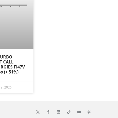
 TURBO
ST CALL
RGIES FI47V
os (+ 51%)
llet 2026