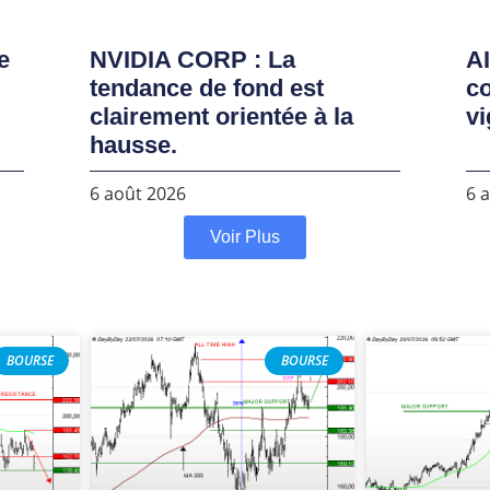
e
NVIDIA CORP : La
AI
tendance de fond est
co
clairement orientée à la
vi
hausse.
6 août 2026
6 
Voir Plus
BOURSE
BOURSE