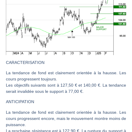
CAC 40 : Vers un nouveau record ? Analyse avant la décision de la Fed | Denis Desclos – Chrono CAC
Christian Parisot : Les marchés à l’épreuve des signaux | Interview Économique
Bernard Prats-Desclaux : Penser les marchés à l’ère des ruptures | Interview Littéraire
S&P500 : Des records, mais toujours de la vigueur | Ludovick Bertola – Les Echos de Wall Street
NASDAQ : La tendance haussière reste intacte | Ludovick Bertola – Les Echos de Wall Street
FERRARI : Un parcours toujours sans faute | Bernard Prats-Desclaux – Market Movers
SAP : Les acheteurs gardent la main | Bernard Prats-Desclaux – Market Movers
CARACTERISATION
LVMH : Un rebond à confirmer | Bernard Prats-Desclaux – Market Movers
La tendance de fond est clairement orientée à la hausse. Les
cours progressent toujours.
Le monde a changé de règles cette nuit. Personne ne vous l’a encore dit | Louis-Antoine Michelet
Les objectifs suivants sont à 127,50 € et 140,00 €. La tendance
GBP/USD : Un premier ministre déjà sur le scelette | Philippe Lhermie – Flash Forex
serait invalidée sous le support à 77,00 €.
EUR/USD : Une réunion à priori sans saveur | Philippe Lhermie – Flash Forex
ANTICIPATION
Les événements de cette semaine à venir | Philippe Lhermie – Flash Forex
La tendance de fond est clairement orientée à la hausse. Les
La France, maillon faible de l’Europe ! | Jean-Louis Cussac – Chrono CAC
cours progressent encore, mais le mouvement montre moins de
Pourquoi 6 guerres explosent en même temps cette semaine | par Louis-Antoine Michelet
puissance.
La prochaine résistance est à 122,90 €. La rupture du support à