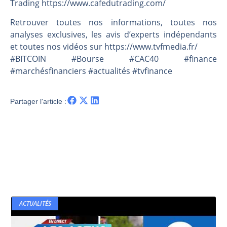
Les investisseurs y croient toujours | Point Stratégique Hebdomadaire – Éric Galiègue
Trading https://www.cafedutrading.com/
Une inertie haussière qui ralentit | Antoine Quesada – Chrono CAC
Retrouver toutes nos informations, toutes nos
Pourquoi le monde entier vacille en même temps cette semaine ? | par Louis-Antoine Michelet
analyses exclusives, les avis d’experts indépendants
et toutes nos vidéos sur https://www.tvfmedia.fr/​​​​​​​​​​​
WTI : Explosion mais réserves au plus bas | Denis Desclos – Market Movers
#BITCOIN #Bourse #CAC40 #finance
#marchésfinanciers #actualités #tvfinance
Partager l'article :
ACTUALITÉS