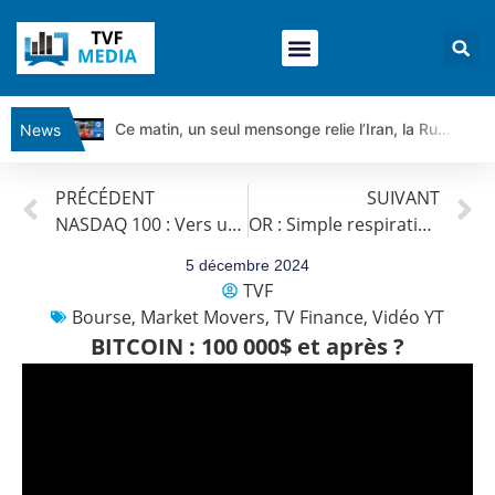
Ce matin, un seul mensonge relie l’Iran, la Russie et Trump | par Louis Antoine Michelet
News
Vente du Turbo Infini BEST CALL AIRBUS TY80V à 3,45 € (+118 %)
PRÉCÉDENT
SUIVANT
Ce que Trump, Téhéran et Pékin ne veulent pas que vous voyiez ensemble | par Louis-Antoine Michelet
NASDAQ 100 : Vers une consolidation ?
OR : Simple respiration ?
Vente du Turbo infini BEST PUT COINBASE WO83V à 0,51 € (+46 %)
Dichotomie profonde. Des marchés en hausse | Point Stratégique Hebdomadaire – Éric Galiègue
5 décembre 2024
TVF
Tout peut exploser ! | Antoine Quesada – Chrono CAC
Bourse
,
Market Movers
,
TV Finance
,
Vidéo YT
Gaza, Iran, Chine : la guerre mondiale vient de commencer | par Louis-Antoine Michelet
BITCOIN : 100 000$ et après ?
Jean Marie Seronie :Loi agricole : vraie réforme ou simple réponse à la colère ?| Interview Éco
DAX40 : Poursuite de la croissance ? | Erick Sebban – Chrono DAX
CAPGEMINI : Un signal haussier avant les résultats ? | Daniel Cohen de Lara – Market Movers
REMY COINTREAU : Le rebond est-il enfin confirmé ? | Daniel Cohen de Lara – Market Movers
TELEPERFORMANCE : Faut-il acheter avant les résultats ? | Daniel Cohen de Lara – Market Movers