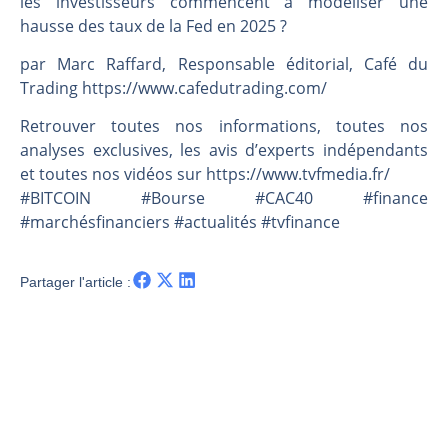
les investisseurs commencent à modéliser une
Une inertie haussière qui ralentit | Antoine Quesada – Chrono CAC
hausse des taux de la Fed en 2025 ?
Pourquoi le monde entier vacille en même temps cette semaine ? | par Louis-Antoine Michelet
WTI : Explosion mais réserves au plus bas | Denis Desclos – Market Movers
par Marc Raffard, Responsable éditorial, Café du
Trading https://www.cafedutrading.com/
STMICROELECTRONICS : Correction probable | Denis Desclos – Market Movers
Retrouver toutes nos informations, toutes nos
analyses exclusives, les avis d’experts indépendants
et toutes nos vidéos sur https://www.tvfmedia.fr/​​​​​​​​​​​
#BITCOIN #Bourse #CAC40 #finance
#marchésfinanciers #actualités #tvfinance
Partager l'article :