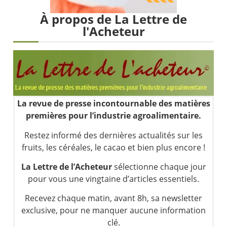
Les investisseurs y croient toujours | Point Stratégique Hebdomadaire – Éric Galiègue
À propos de La Lettre de
Une inertie haussière qui ralentit | Antoine Quesada – Chrono CAC
l'Acheteur
Pourquoi le monde entier vacille en même temps cette semaine ? | par Louis-Antoine Michelet
WTI : Explosion mais réserves au plus bas | Denis Desclos – Market Movers
La revue de presse incontournable des matières
premières pour l’industrie agroalimentaire.
Restez informé des dernières actualités sur les
fruits, les céréales, le cacao et bien plus encore !
La Lettre de l’Acheteur
sélectionne chaque jour
pour vous une vingtaine d’articles essentiels.
Recevez chaque matin, avant 8h, sa newsletter
exclusive, pour ne manquer aucune information
clé.