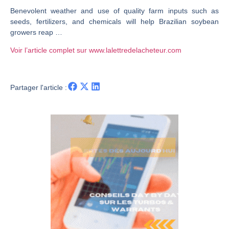
Benevolent weather and use of quality farm inputs such as
CAC 40 : Vers un nouveau record ? Analyse avant la décision de la Fed | Denis Desclos – Chrono CAC
seeds, fertilizers, and chemicals will help Brazilian soybean
Christian Parisot : Les marchés à l’épreuve des signaux | Interview Économique
growers reap …
Bernard Prats-Desclaux : Penser les marchés à l’ère des ruptures | Interview Littéraire
Voir l’article complet sur www.lalettredelacheteur.com
S&P500 : Des records, mais toujours de la vigueur | Ludovick Bertola – Les Echos de Wall Street
NASDAQ : La tendance haussière reste intacte | Ludovick Bertola – Les Echos de Wall Street
Partager l'article :
FERRARI : Un parcours toujours sans faute | Bernard Prats-Desclaux – Market Movers
SAP : Les acheteurs gardent la main | Bernard Prats-Desclaux – Market Movers
LVMH : Un rebond à confirmer | Bernard Prats-Desclaux – Market Movers
Le monde a changé de règles cette nuit. Personne ne vous l’a encore dit | Louis-Antoine Michelet
GBP/USD : Un premier ministre déjà sur le scelette | Philippe Lhermie – Flash Forex
EUR/USD : Une réunion à priori sans saveur | Philippe Lhermie – Flash Forex
Les événements de cette semaine à venir | Philippe Lhermie – Flash Forex
La France, maillon faible de l’Europe ! | Jean-Louis Cussac – Chrono CAC
Pourquoi 6 guerres explosent en même temps cette semaine | par Louis-Antoine Michelet