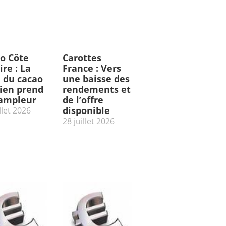
o Côte
Carottes
ire : La
France : Vers
e du cacao
une baisse des
rien prend
rendements et
’ampleur
de l’offre
disponible
llet 2026
28 juillet 2026