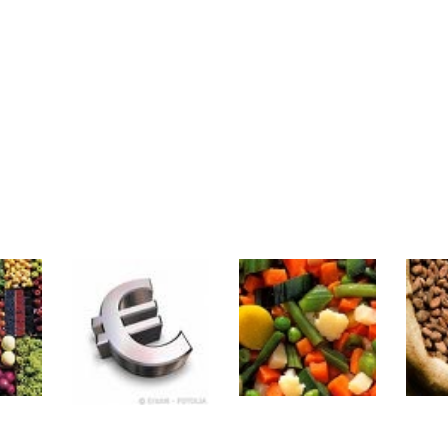
rs | Point Stratégique Hebdomadaire – Éric Galiègue
 | Antoine Quesada – Chrono CAC
en même temps cette semaine ? | par Louis-Antoine Michelet
plus bas | Denis Desclos – Market Movers
 probable | Denis Desclos – Market Movers