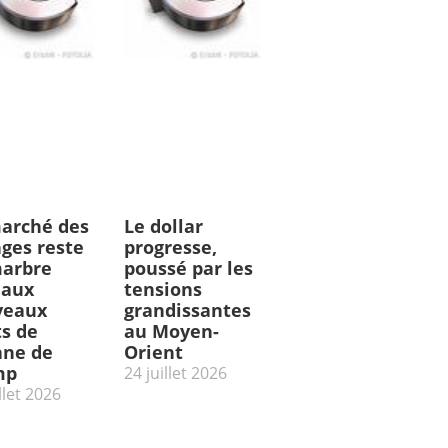
arché des
Le dollar
ges reste
progresse,
arbre
poussé par les
 aux
tensions
veaux
grandissantes
ts de
au Moyen-
ne de
Orient
mp
24 juillet 2026
llet 2026