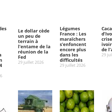
des
Légumes
Caca
Le dollar cède
France : Les
d’Ivo
un peu de
maraïchers
cris
terrain à
s’enfoncent
ivoi
l’entame de la
encore plus
de l
réunion de la
a
dans les
29 jui
Fed
n
difficultés
29 juillet 2026
4
29 juillet 2026
26