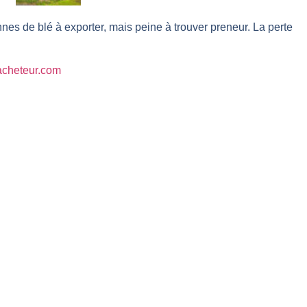
r avant les résultats ? | Daniel Cohen de Lara – Market Movers
nes de blé à exporter, mais peine à trouver preneur. La perte
 Analyse avant la décision de la Fed | Denis Desclos – Chrono CAC
l’épreuve des signaux | Interview Économique
lacheteur.com
s marchés à l’ère des ruptures | Interview Littéraire
s de la vigueur | Ludovick Bertola – Les Echos de Wall Street
ste intacte | Ludovick Bertola – Les Echos de Wall Street
ans faute | Bernard Prats-Desclaux – Market Movers
ain | Bernard Prats-Desclaux – Market Movers
ernard Prats-Desclaux – Market Movers
nuit. Personne ne vous l’a encore dit | Louis-Antoine Michelet
 sur le scelette | Philippe Lhermie – Flash Forex
s saveur | Philippe Lhermie – Flash Forex
 venir | Philippe Lhermie – Flash Forex
ope ! | Jean-Louis Cussac – Chrono CAC
même temps cette semaine | par Louis-Antoine Michelet