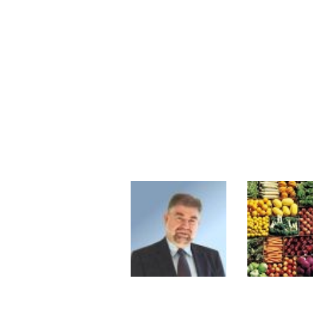
Les investisseurs y croient toujou
Une inertie haussière qui ralentit
Pourquoi le monde entier vacille 
WTI : Explosion mais réserves au 
STMICROELECTRONICS : Correction