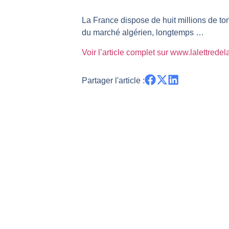
TELEPERFORMANCE : Faut-il achete
La France dispose de huit millions de ton
CAC 40 : Vers un nouveau record ?
du marché algérien, longtemps …
Christian Parisot : Les marchés à 
Voir l’article complet sur www.lalettrede
Bernard Prats-Desclaux : Penser le
S&P500 : Des records, mais toujour
Partager l'article :
NASDAQ : La tendance haussière re
FERRARI : Un parcours toujours s
SAP : Les acheteurs gardent la m
LVMH : Un rebond à confirmer | B
Le monde a changé de règles cette 
GBP/USD : Un premier ministre déjà
EUR/USD : Une réunion à priori san
Les événements de cette semaine à
La France, maillon faible de l’Eur
Pourquoi 6 guerres explosent en 