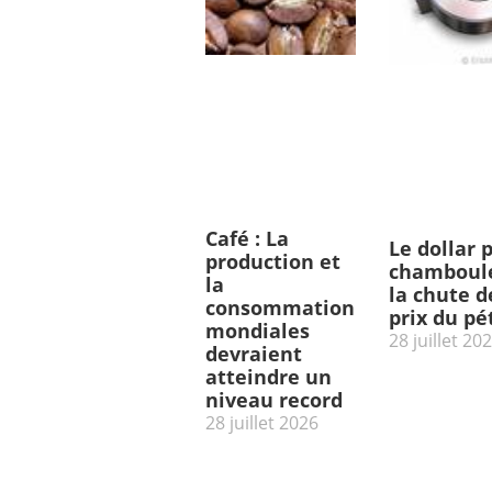
Café : La
Le dollar 
production et
chamboulé
la
la chute d
consommation
prix du pé
mondiales
28 juillet 20
devraient
atteindre un
niveau record
28 juillet 2026