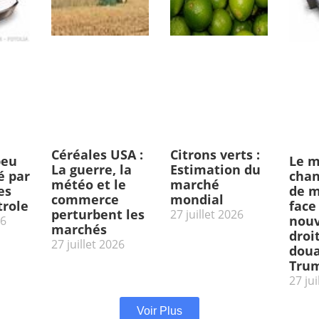
Céréales USA :
Citrons verts :
peu
Le m
La guerre, la
Estimation du
 par
chan
météo et le
marché
es
de m
commerce
mondial
trole
face
perturbent les
27 juillet 2026
nou
26
marchés
droi
27 juillet 2026
doua
Tru
27 jui
Voir Plus