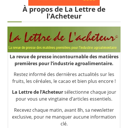
Les investisseurs y croient toujours | Point Stratégique Hebdomadaire – Éric Galiègue
À propos de La Lettre de
Une inertie haussière qui ralentit | Antoine Quesada – Chrono CAC
l'Acheteur
Pourquoi le monde entier vacille en même temps cette semaine ? | par Louis-Antoine Michelet
WTI : Explosion mais réserves au plus bas | Denis Desclos – Market Movers
La revue de presse incontournable des matières
premières pour l’industrie agroalimentaire.
Restez informé des dernières actualités sur les
fruits, les céréales, le cacao et bien plus encore !
La Lettre de l’Acheteur
sélectionne chaque jour
pour vous une vingtaine d’articles essentiels.
Recevez chaque matin, avant 8h, sa newsletter
exclusive, pour ne manquer aucune information
clé.