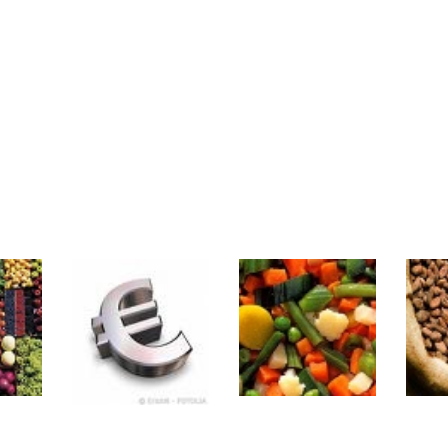
rs | Point Stratégique Hebdomadaire – Éric Galiègue
 | Antoine Quesada – Chrono CAC
en même temps cette semaine ? | par Louis-Antoine Michelet
plus bas | Denis Desclos – Market Movers
 probable | Denis Desclos – Market Movers