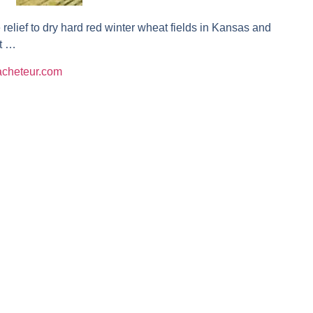
r avant les résultats ? | Daniel Cohen de Lara – Market Movers
elief to dry hard red winter wheat fields in Kansas and
 Analyse avant la décision de la Fed | Denis Desclos – Chrono CAC
t …
l’épreuve des signaux | Interview Économique
lacheteur.com
s marchés à l’ère des ruptures | Interview Littéraire
s de la vigueur | Ludovick Bertola – Les Echos de Wall Street
ste intacte | Ludovick Bertola – Les Echos de Wall Street
ans faute | Bernard Prats-Desclaux – Market Movers
ain | Bernard Prats-Desclaux – Market Movers
ernard Prats-Desclaux – Market Movers
nuit. Personne ne vous l’a encore dit | Louis-Antoine Michelet
 sur le scelette | Philippe Lhermie – Flash Forex
s saveur | Philippe Lhermie – Flash Forex
 venir | Philippe Lhermie – Flash Forex
ope ! | Jean-Louis Cussac – Chrono CAC
même temps cette semaine | par Louis-Antoine Michelet