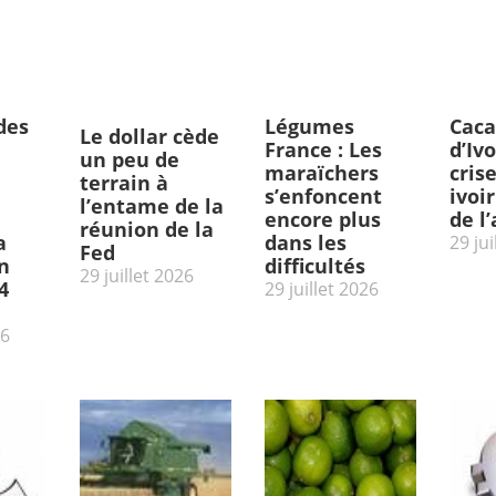
des
Légumes
Caca
Le dollar cède
France : Les
d’Ivo
un peu de
maraïchers
cris
terrain à
s’enfoncent
ivoi
l’entame de la
encore plus
de l
réunion de la
a
dans les
29 jui
Fed
n
difficultés
29 juillet 2026
4
29 juillet 2026
26