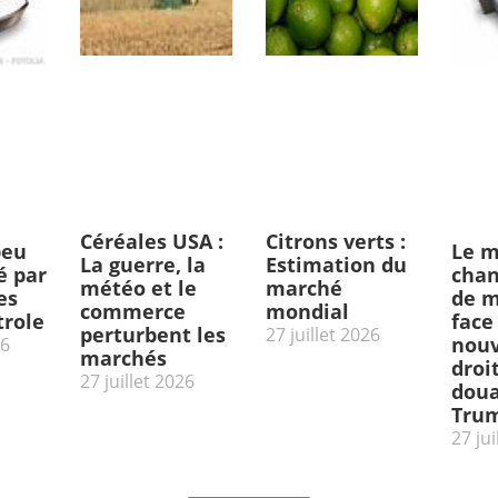
Céréales USA :
Citrons verts :
peu
Le m
La guerre, la
Estimation du
 par
chan
météo et le
marché
es
de m
commerce
mondial
trole
face
perturbent les
27 juillet 2026
nou
26
marchés
droi
27 juillet 2026
doua
Tru
27 jui