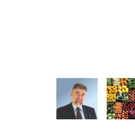
Les investisseurs y croient toujou
Une inertie haussière qui ralentit
Pourquoi le monde entier vacille 
WTI : Explosion mais réserves au 
STMICROELECTRONICS : Correction