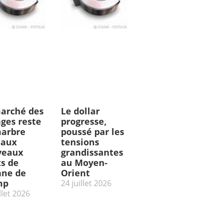
arché des
Le dollar
ges reste
progresse,
arbre
poussé par les
 aux
tensions
veaux
grandissantes
ts de
au Moyen-
ne de
Orient
mp
24 juillet 2026
llet 2026