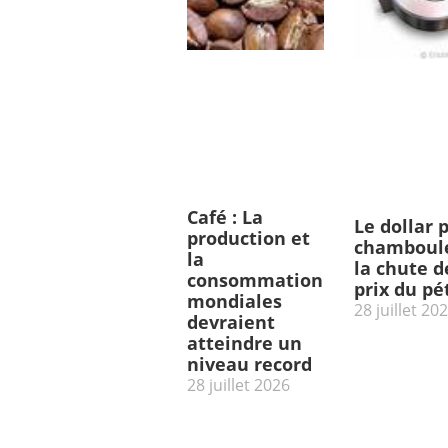
Café : La
Le dollar 
production et
chamboulé
la
la chute d
consommation
prix du pé
mondiales
28 juillet 20
devraient
atteindre un
niveau record
28 juillet 2026