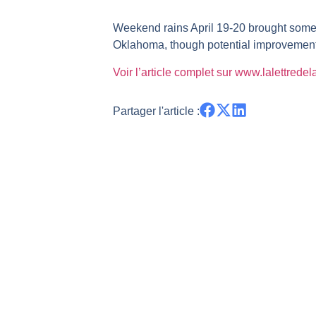
TELEPERFORMANCE : Faut-il achete
Weekend rains April 19-20 brought some r
CAC 40 : Vers un nouveau record ?
Oklahoma, though potential improvemen
Christian Parisot : Les marchés à 
Voir l’article complet sur www.lalettrede
Bernard Prats-Desclaux : Penser le
S&P500 : Des records, mais toujour
Partager l'article :
NASDAQ : La tendance haussière re
FERRARI : Un parcours toujours s
SAP : Les acheteurs gardent la m
LVMH : Un rebond à confirmer | B
Le monde a changé de règles cette 
GBP/USD : Un premier ministre déjà
EUR/USD : Une réunion à priori san
Les événements de cette semaine à
La France, maillon faible de l’Eur
Pourquoi 6 guerres explosent en 