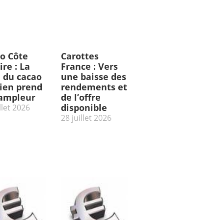
o Côte
Carottes
ire : La
France : Vers
e du cacao
une baisse des
rien prend
rendements et
’ampleur
de l’offre
disponible
llet 2026
28 juillet 2026