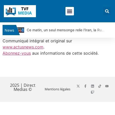
Ce matin, un seul mensonge relie l’Iran, la Russie et Trump | par Louis Antoine Michelet
News
Vente du Turbo Infini BEST CALL AIRBUS TY80V à 3,45 € (+118 %)
Communiqué intégral et original sur
Ce que Trump, Téhéran et Pékin ne veulent pas que vous voyiez ensemble | par Louis-Antoine Michelet
www.actusnews.com
.
Abonnez-vous
aux informations de cette société.
Vente du Turbo infini BEST PUT COINBASE WO83V à 0,51 € (+46 %)
Dichotomie profonde. Des marchés en hausse | Point Stratégique Hebdomadaire – Éric Galiègue
Tout peut exploser ! | Antoine Quesada – Chrono CAC
​
Gaza, Iran, Chine : la guerre mondiale vient de commencer | par Louis-Antoine Michelet
Jean Marie Seronie :Loi agricole : vraie réforme ou simple réponse à la colère ?| Interview Éco
2025 | Direct
Medias ©
Mentions légales
DAX40 : Poursuite de la croissance ? | Erick Sebban – Chrono DAX
CAPGEMINI : Un signal haussier avant les résultats ? | Daniel Cohen de Lara – Market Movers
REMY COINTREAU : Le rebond est-il enfin confirmé ? | Daniel Cohen de Lara – Market Movers
TELEPERFORMANCE : Faut-il acheter avant les résultats ? | Daniel Cohen de Lara – Market Movers