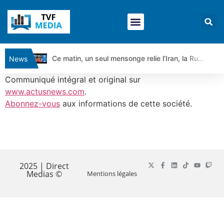
Ce matin, un seul mensonge relie l’Iran, la Russie et Trump | par Louis Antoine Michelet
News
Vente du Turbo Infini BEST CALL AIRBUS TY80V à 3,45 € (+118 %)
Communiqué intégral et original sur
Ce que Trump, Téhéran et Pékin ne veulent pas que vous voyiez ensemble | par Louis-Antoine Michelet
www.actusnews.com
.
Abonnez-vous
aux informations de cette société.
Vente du Turbo infini BEST PUT COINBASE WO83V à 0,51 € (+46 %)
Dichotomie profonde. Des marchés en hausse | Point Stratégique Hebdomadaire – Éric Galiègue
Tout peut exploser ! | Antoine Quesada – Chrono CAC
​
Gaza, Iran, Chine : la guerre mondiale vient de commencer | par Louis-Antoine Michelet
Jean Marie Seronie :Loi agricole : vraie réforme ou simple réponse à la colère ?| Interview Éco
2025 | Direct
Medias ©
Mentions légales
DAX40 : Poursuite de la croissance ? | Erick Sebban – Chrono DAX
CAPGEMINI : Un signal haussier avant les résultats ? | Daniel Cohen de Lara – Market Movers
REMY COINTREAU : Le rebond est-il enfin confirmé ? | Daniel Cohen de Lara – Market Movers
TELEPERFORMANCE : Faut-il acheter avant les résultats ? | Daniel Cohen de Lara – Market Movers