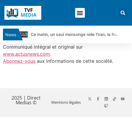
Ce matin, un seul mensonge relie l’Iran, la Russie et Trump | par Louis Antoine Michelet
News
Vente du Turbo Infini BEST CALL AIRBUS TY80V à 3,45 € (+118 %)
Communiqué intégral et original sur
Ce que Trump, Téhéran et Pékin ne veulent pas que vous voyiez ensemble | par Louis-Antoine Michelet
www.actusnews.com
.
Abonnez-vous
aux informations de cette société.
Vente du Turbo infini BEST PUT COINBASE WO83V à 0,51 € (+46 %)
Dichotomie profonde. Des marchés en hausse | Point Stratégique Hebdomadaire – Éric Galiègue
Tout peut exploser ! | Antoine Quesada – Chrono CAC
​
Gaza, Iran, Chine : la guerre mondiale vient de commencer | par Louis-Antoine Michelet
Jean Marie Seronie :Loi agricole : vraie réforme ou simple réponse à la colère ?| Interview Éco
2025 | Direct
Medias ©
Mentions légales
DAX40 : Poursuite de la croissance ? | Erick Sebban – Chrono DAX
CAPGEMINI : Un signal haussier avant les résultats ? | Daniel Cohen de Lara – Market Movers
REMY COINTREAU : Le rebond est-il enfin confirmé ? | Daniel Cohen de Lara – Market Movers
TELEPERFORMANCE : Faut-il acheter avant les résultats ? | Daniel Cohen de Lara – Market Movers