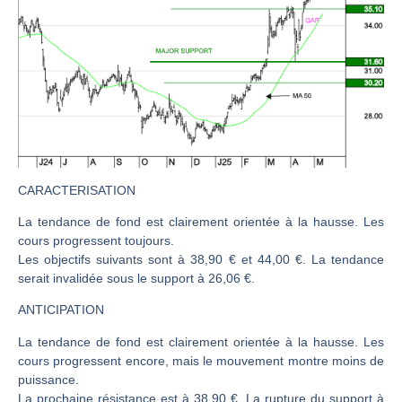
CAC 40 : Vers un nouveau record ? Analyse avant la décision de la Fed | Denis Desclos – Chrono CAC
Christian Parisot : Les marchés à l’épreuve des signaux | Interview Économique
Bernard Prats-Desclaux : Penser les marchés à l’ère des ruptures | Interview Littéraire
S&P500 : Des records, mais toujours de la vigueur | Ludovick Bertola – Les Echos de Wall Street
NASDAQ : La tendance haussière reste intacte | Ludovick Bertola – Les Echos de Wall Street
FERRARI : Un parcours toujours sans faute | Bernard Prats-Desclaux – Market Movers
SAP : Les acheteurs gardent la main | Bernard Prats-Desclaux – Market Movers
CARACTERISATION
LVMH : Un rebond à confirmer | Bernard Prats-Desclaux – Market Movers
La tendance de fond est clairement orientée à la hausse. Les
cours progressent toujours.
Le monde a changé de règles cette nuit. Personne ne vous l’a encore dit | Louis-Antoine Michelet
Les objectifs suivants sont à 38,90 € et 44,00 €. La tendance
GBP/USD : Un premier ministre déjà sur le scelette | Philippe Lhermie – Flash Forex
serait invalidée sous le support à 26,06 €.
EUR/USD : Une réunion à priori sans saveur | Philippe Lhermie – Flash Forex
ANTICIPATION
Les événements de cette semaine à venir | Philippe Lhermie – Flash Forex
La tendance de fond est clairement orientée à la hausse. Les
La France, maillon faible de l’Europe ! | Jean-Louis Cussac – Chrono CAC
cours progressent encore, mais le mouvement montre moins de
Pourquoi 6 guerres explosent en même temps cette semaine | par Louis-Antoine Michelet
puissance.
La prochaine résistance est à 38,90 €. La rupture du support à