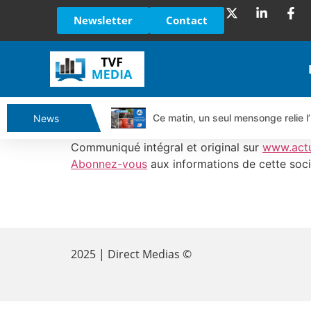
Newsletter
Contact
Ce matin, un seul mensonge relie l’
News
Vente du Turbo Infini BEST CALL
Communiqué intégral et original sur
www.act
Ce que Trump, Téhéran et Pékin ne
Abonnez-vous
aux informations de cette soci
Vente du Turbo infini BEST PUT 
Dichotomie profonde. Des marchés
​
Tout peut exploser ! | Antoine Q
Gaza, Iran, Chine : la guerre mond
2025 | Direct Medias ©
Jean Marie Seronie :Loi agricole : 
DAX40 : Poursuite de la croissanc
CAPGEMINI : Un signal haussier av