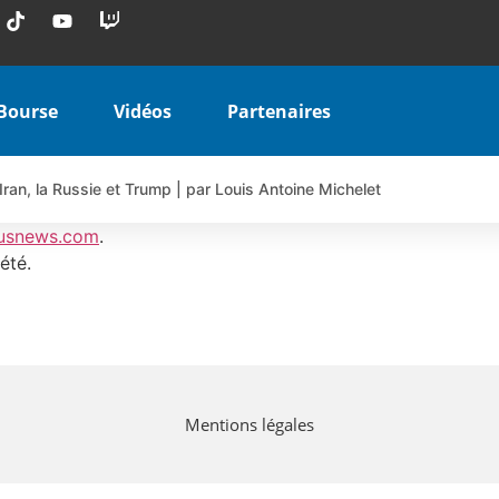
Bourse
Vidéos
Partenaires
Iran, la Russie et Trump | par Louis Antoine Michelet
 AIRBUS TY80V à 3,45 € (+118 %)
usnews.com
.
 veulent pas que vous voyiez ensemble | par Louis-Antoine Michele
été.
COINBASE WO83V à 0,51 € (+46 %)
 en hausse | Point Stratégique Hebdomadaire – Éric Galiègue
uesada – Chrono CAC
iale vient de commencer | par Louis-Antoine Michelet
Mentions légales
vraie réforme ou simple réponse à la colère ?| Interview Éco
e ? | Erick Sebban – Chrono DAX
ant les résultats ? | Daniel Cohen de Lara – Market Movers