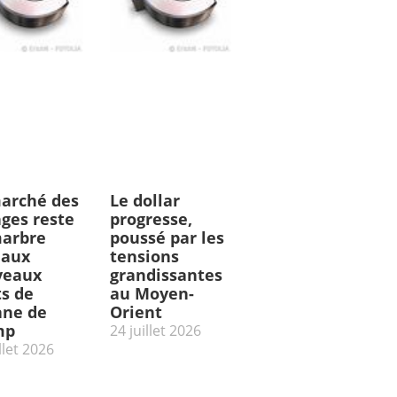
arché des
Le dollar
ges reste
progresse,
arbre
poussé par les
 aux
tensions
veaux
grandissantes
ts de
au Moyen-
ne de
Orient
mp
24 juillet 2026
llet 2026