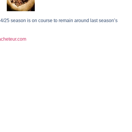
r avant les résultats ? | Daniel Cohen de Lara – Market Movers
 Analyse avant la décision de la Fed | Denis Desclos – Chrono CAC
24/25 season is on course to remain around last season’s
l’épreuve des signaux | Interview Économique
s marchés à l’ère des ruptures | Interview Littéraire
lacheteur.com
s de la vigueur | Ludovick Bertola – Les Echos de Wall Street
ste intacte | Ludovick Bertola – Les Echos de Wall Street
ans faute | Bernard Prats-Desclaux – Market Movers
ain | Bernard Prats-Desclaux – Market Movers
ernard Prats-Desclaux – Market Movers
nuit. Personne ne vous l’a encore dit | Louis-Antoine Michelet
 sur le scelette | Philippe Lhermie – Flash Forex
s saveur | Philippe Lhermie – Flash Forex
 venir | Philippe Lhermie – Flash Forex
ope ! | Jean-Louis Cussac – Chrono CAC
même temps cette semaine | par Louis-Antoine Michelet