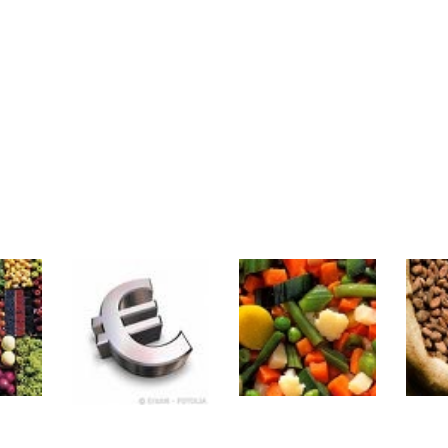
rs | Point Stratégique Hebdomadaire – Éric Galiègue
 | Antoine Quesada – Chrono CAC
en même temps cette semaine ? | par Louis-Antoine Michelet
plus bas | Denis Desclos – Market Movers
 probable | Denis Desclos – Market Movers