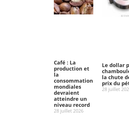
Café : La
Le dollar 
production et
chamboulé
la
la chute d
consommation
prix du pé
mondiales
28 juillet 20
devraient
atteindre un
niveau record
28 juillet 2026