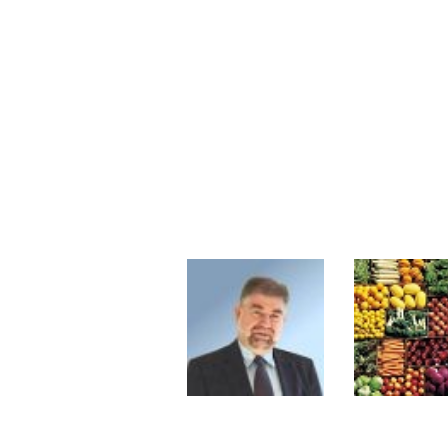
Les investisseurs y croient toujou
Une inertie haussière qui ralentit
Pourquoi le monde entier vacille 
WTI : Explosion mais réserves au 
STMICROELECTRONICS : Correction