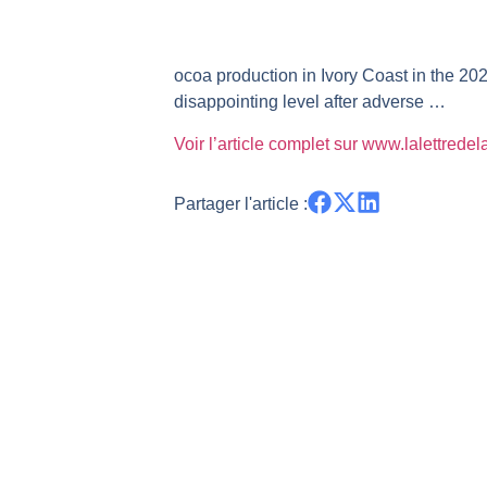
TELEPERFORMANCE : Faut-il achete
CAC 40 : Vers un nouveau record ?
ocoa production in Ivory Coast in the 20
Christian Parisot : Les marchés à 
disappointing level after adverse …
Bernard Prats-Desclaux : Penser le
Voir l’article complet sur www.lalettrede
S&P500 : Des records, mais toujour
NASDAQ : La tendance haussière re
Partager l'article :
FERRARI : Un parcours toujours s
SAP : Les acheteurs gardent la m
LVMH : Un rebond à confirmer | B
Le monde a changé de règles cette 
GBP/USD : Un premier ministre déjà
EUR/USD : Une réunion à priori san
Les événements de cette semaine à
La France, maillon faible de l’Eur
Pourquoi 6 guerres explosent en 