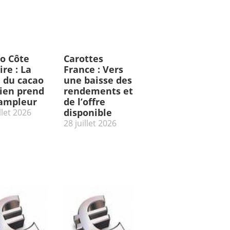
o Côte
Carottes
ire : La
France : Vers
e du cacao
une baisse des
rien prend
rendements et
’ampleur
de l’offre
disponible
llet 2026
28 juillet 2026