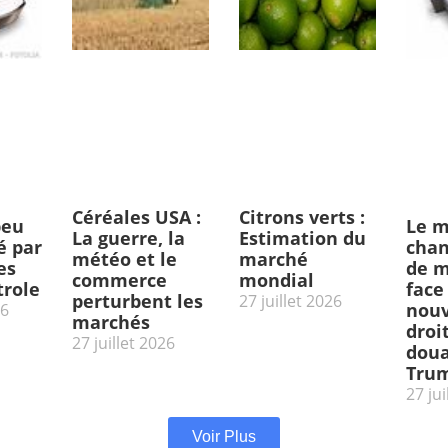
Céréales USA :
Citrons verts :
peu
Le m
La guerre, la
Estimation du
 par
chan
météo et le
marché
es
de m
commerce
mondial
trole
face
perturbent les
27 juillet 2026
nou
26
marchés
droi
27 juillet 2026
doua
Tru
27 jui
Voir Plus