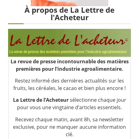
Les investisseurs y croient toujours | Point Stratégique Hebdomadaire – Éric Galiègue
À propos de La Lettre de
Une inertie haussière qui ralentit | Antoine Quesada – Chrono CAC
l'Acheteur
Pourquoi le monde entier vacille en même temps cette semaine ? | par Louis-Antoine Michelet
WTI : Explosion mais réserves au plus bas | Denis Desclos – Market Movers
La revue de presse incontournable des matières
premières pour l’industrie agroalimentaire.
Restez informé des dernières actualités sur les
fruits, les céréales, le cacao et bien plus encore !
La Lettre de l’Acheteur
sélectionne chaque jour
pour vous une vingtaine d’articles essentiels.
Recevez chaque matin, avant 8h, sa newsletter
exclusive, pour ne manquer aucune information
clé.