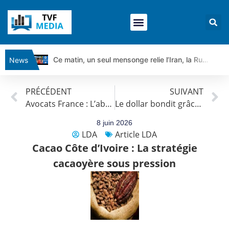
Ce matin, un seul mensonge relie l’Iran, la Russie et Trump | par Louis Antoine Michelet
News
Vente du Turbo Infini BEST CALL AIRBUS TY80V à 3,45 € (+118 %)
PRÉCÉDENT
SUIVANT
Ce que Trump, Téhéran et Pékin ne veulent pas que vous voyiez ensemble | par Louis-Antoine Michelet
Avocats France : L’abondance de volumes d’avocats pèse sur les cours
Le dollar bondit grâce aux chiffres de l’emploi aux Etats-Unis
Vente du Turbo infini BEST PUT COINBASE WO83V à 0,51 € (+46 %)
Dichotomie profonde. Des marchés en hausse | Point Stratégique Hebdomadaire – Éric Galiègue
8 juin 2026
LDA
Article LDA
Tout peut exploser ! | Antoine Quesada – Chrono CAC
Cacao Côte d’Ivoire : La stratégie
Gaza, Iran, Chine : la guerre mondiale vient de commencer | par Louis-Antoine Michelet
cacaoyère sous pression
Jean Marie Seronie :Loi agricole : vraie réforme ou simple réponse à la colère ?| Interview Éco
DAX40 : Poursuite de la croissance ? | Erick Sebban – Chrono DAX
CAPGEMINI : Un signal haussier avant les résultats ? | Daniel Cohen de Lara – Market Movers
REMY COINTREAU : Le rebond est-il enfin confirmé ? | Daniel Cohen de Lara – Market Movers
TELEPERFORMANCE : Faut-il acheter avant les résultats ? | Daniel Cohen de Lara – Market Movers