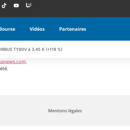
Bourse
Vidéos
Partenaires
 AIRBUS TY80V à 3,45 € (+118 %)
 veulent pas que vous voyiez ensemble | par Louis-Antoine Michele
usnews.com
.
COINBASE WO83V à 0,51 € (+46 %)
été.
 en hausse | Point Stratégique Hebdomadaire – Éric Galiègue
uesada – Chrono CAC
iale vient de commencer | par Louis-Antoine Michelet
vraie réforme ou simple réponse à la colère ?| Interview Éco
Mentions légales
e ? | Erick Sebban – Chrono DAX
ant les résultats ? | Daniel Cohen de Lara – Market Movers
l enfin confirmé ? | Daniel Cohen de Lara – Market Movers