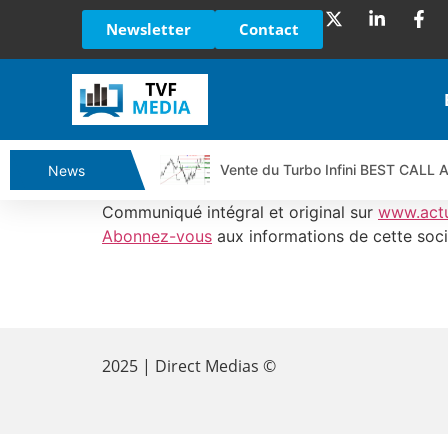
Newsletter
Contact
Vente du Turbo Infini BEST CALL
News
Ce que Trump, Téhéran et Pékin ne
Communiqué intégral et original sur
www.act
Vente du Turbo infini BEST PUT 
Abonnez-vous
aux informations de cette soci
Dichotomie profonde. Des marchés
Tout peut exploser ! | Antoine Q
​
Gaza, Iran, Chine : la guerre mond
Jean Marie Seronie :Loi agricole : 
2025 | Direct Medias ©
DAX40 : Poursuite de la croissanc
CAPGEMINI : Un signal haussier av
REMY COINTREAU : Le rebond est-i