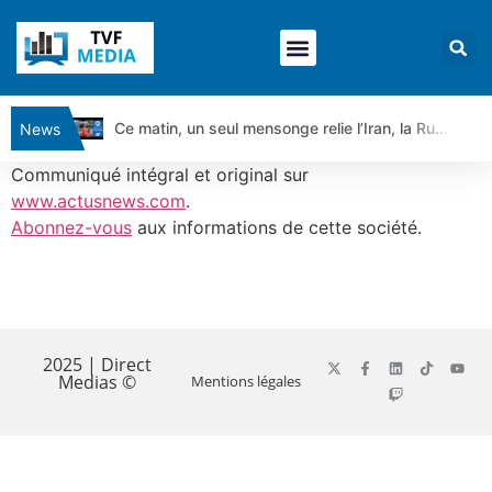
Ce matin, un seul mensonge relie l’Iran, la Russie et Trump | par Louis Antoine Michelet
News
Vente du Turbo Infini BEST CALL AIRBUS TY80V à 3,45 € (+118 %)
Communiqué intégral et original sur
Ce que Trump, Téhéran et Pékin ne veulent pas que vous voyiez ensemble | par Louis-Antoine Michelet
www.actusnews.com
.
Abonnez-vous
aux informations de cette société.
Vente du Turbo infini BEST PUT COINBASE WO83V à 0,51 € (+46 %)
Dichotomie profonde. Des marchés en hausse | Point Stratégique Hebdomadaire – Éric Galiègue
Tout peut exploser ! | Antoine Quesada – Chrono CAC
​
Gaza, Iran, Chine : la guerre mondiale vient de commencer | par Louis-Antoine Michelet
Jean Marie Seronie :Loi agricole : vraie réforme ou simple réponse à la colère ?| Interview Éco
2025 | Direct
Medias ©
Mentions légales
DAX40 : Poursuite de la croissance ? | Erick Sebban – Chrono DAX
CAPGEMINI : Un signal haussier avant les résultats ? | Daniel Cohen de Lara – Market Movers
REMY COINTREAU : Le rebond est-il enfin confirmé ? | Daniel Cohen de Lara – Market Movers
TELEPERFORMANCE : Faut-il acheter avant les résultats ? | Daniel Cohen de Lara – Market Movers