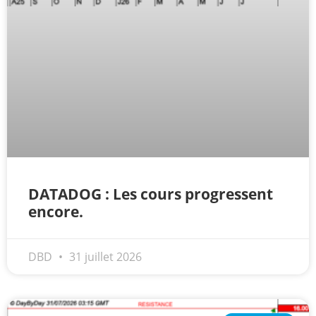
CAC 40 : Vers un nouveau record ? Analyse avant la décision de la Fed | Denis Desclos – Chrono CAC
Christian Parisot : Les marchés à l’épreuve des signaux | Interview Économique
Bernard Prats-Desclaux : Penser les marchés à l’ère des ruptures | Interview Littéraire
S&P500 : Des records, mais toujours de la vigueur | Ludovick Bertola – Les Echos de Wall Street
NASDAQ : La tendance haussière reste intacte | Ludovick Bertola – Les Echos de Wall Street
FERRARI : Un parcours toujours sans faute | Bernard Prats-Desclaux – Market Movers
SAP : Les acheteurs gardent la main | Bernard Prats-Desclaux – Market Movers
LVMH : Un rebond à confirmer | Bernard Prats-Desclaux – Market Movers
Le monde a changé de règles cette nuit. Personne ne vous l’a encore dit | Louis-Antoine Michelet
DATADOG : Les cours progressent
encore.
GBP/USD : Un premier ministre déjà sur le scelette | Philippe Lhermie – Flash Forex
EUR/USD : Une réunion à priori sans saveur | Philippe Lhermie – Flash Forex
Les événements de cette semaine à venir | Philippe Lhermie – Flash Forex
DBD
31 juillet 2026
La France, maillon faible de l’Europe ! | Jean-Louis Cussac – Chrono CAC
Pourquoi 6 guerres explosent en même temps cette semaine | par Louis-Antoine Michelet