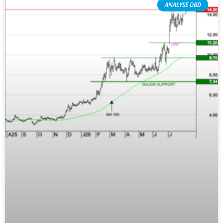
Les investisseurs y croient toujours | Point Stratégique Hebdomadaire – Éric Galiègue
ANALYSE DBD
Une inertie haussière qui ralentit | Antoine Quesada – Chrono CAC
Pourquoi le monde entier vacille en même temps cette semaine ? | par Louis-Antoine Michelet
WTI : Explosion mais réserves au plus bas | Denis Desclos – Market Movers