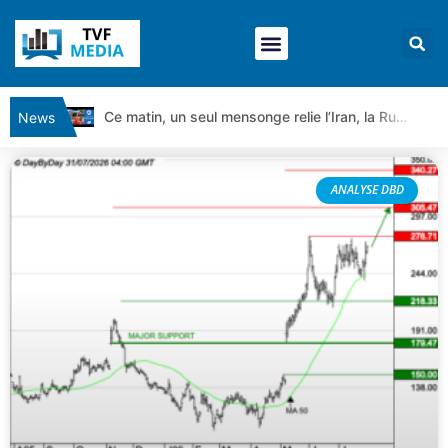
Ce matin, un seul mensonge relie l’Iran, la Russie et Trump | par Louis Antoine Michelet
News
Vente du Turbo Infini BEST CALL AIRBUS TY80V à 3,45 € (+118 %)
Ce que Trump, Téhéran et Pékin ne veulent pas que vous voyiez ensemble | par Louis-Antoine Michelet
ANALYSE DBD
Vente du Turbo infini BEST PUT COINBASE WO83V à 0,51 € (+46 %)
Dichotomie profonde. Des marchés en hausse | Point Stratégique Hebdomadaire – Éric Galiègue
Tout peut exploser ! | Antoine Quesada – Chrono CAC
Gaza, Iran, Chine : la guerre mondiale vient de commencer | par Louis-Antoine Michelet
Jean Marie Seronie :Loi agricole : vraie réforme ou simple réponse à la colère ?| Interview Éco
DAX40 : Poursuite de la croissance ? | Erick Sebban – Chrono DAX
CAPGEMINI : Un signal haussier avant les résultats ? | Daniel Cohen de Lara – Market Movers
REMY COINTREAU : Le rebond est-il enfin confirmé ? | Daniel Cohen de Lara – Market Movers
TELEPERFORMANCE : Faut-il acheter avant les résultats ? | Daniel Cohen de Lara – Market Movers