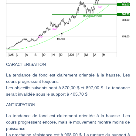
CAC 40 : Vers un nouveau record ? Analyse avant la décision de la Fed | Denis Desclos – Chrono CAC
Christian Parisot : Les marchés à l’épreuve des signaux | Interview Économique
Bernard Prats-Desclaux : Penser les marchés à l’ère des ruptures | Interview Littéraire
S&P500 : Des records, mais toujours de la vigueur | Ludovick Bertola – Les Echos de Wall Street
NASDAQ : La tendance haussière reste intacte | Ludovick Bertola – Les Echos de Wall Street
FERRARI : Un parcours toujours sans faute | Bernard Prats-Desclaux – Market Movers
SAP : Les acheteurs gardent la main | Bernard Prats-Desclaux – Market Movers
CARACTERISATION
LVMH : Un rebond à confirmer | Bernard Prats-Desclaux – Market Movers
La tendance de fond est clairement orientée à la hausse. Les
cours progressent toujours.
Le monde a changé de règles cette nuit. Personne ne vous l’a encore dit | Louis-Antoine Michelet
Les objectifs suivants sont à 870,00 $ et 897,00 $. La tendance
GBP/USD : Un premier ministre déjà sur le scelette | Philippe Lhermie – Flash Forex
serait invalidée sous le support à 405,70 $.
EUR/USD : Une réunion à priori sans saveur | Philippe Lhermie – Flash Forex
ANTICIPATION
Les événements de cette semaine à venir | Philippe Lhermie – Flash Forex
La tendance de fond est clairement orientée à la hausse. Les
La France, maillon faible de l’Europe ! | Jean-Louis Cussac – Chrono CAC
cours progressent encore, mais le mouvement montre moins de
Pourquoi 6 guerres explosent en même temps cette semaine | par Louis-Antoine Michelet
puissance.
La prochaine résistance est à 968,00 $. La rupture du support à