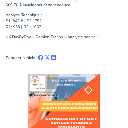
Les investisseurs y croient toujours | Point Stratégique Hebdomadaire – Éric Galiègue
660,70 $ invaliderait cette tendance.
Une inertie haussière qui ralentit | Antoine Quesada – Chrono CAC
Analyse Technique :
Pourquoi le monde entier vacille en même temps cette semaine ? | par Louis-Antoine Michelet
S1: 846.8 | S2 : 752
WTI : Explosion mais réserves au plus bas | Denis Desclos – Market Movers
R1: 968 | R2 : 1037
« ©DayByDay – Damien Tracou – Analyste senior »
Partager l'article :