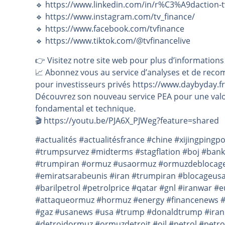
🔹 https://www.linkedin.com/in/r%C3%A9daction-t
🔹 https://www.instagram.com/tv_finance/
🔹 https://www.facebook.com/tvfinance
🔹 https://www.tiktok.com/@tvfinancelive
👉️ Visitez notre site web pour plus d’informations
📈 Abonnez vous au service d’analyses et de reco
pour investisseurs privés https://www.daybyday.fr
Découvrez son nouveau service PEA pour une valo
fondamental et technique.
🎬️ https://youtu.be/PJA6X_PJWeg?feature=shared
#actualités #actualitésfrance #chine #xijingping
#trumpsurvez #midterms #stagflation #boj #banko
#trumpiran #ormuz #usaormuz #ormuzdeblocage 
#emiratsarabeunis #iran #trumpiran #blocageus
#barilpetrol #petrolprice #qatar #gnl #iranwar
#attaqueormuz #hormuz #energy #financenews #mo
#gaz #usanews #usa #trump #donaldtrump #iran 
#detroidormuz #ormuzdetroit #oil #petrol #petrol