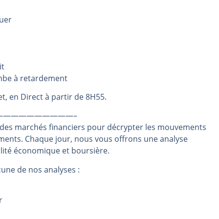
même temps cette semaine | par Louis-Antoine Michelet
quer
rs | Point Stratégique Hebdomadaire – Éric Galiègue
 | Antoine Quesada – Chrono CAC
en même temps cette semaine ? | par Louis-Antoine Michelet
it
plus bas | Denis Desclos – Market Movers
ombe à retardement
t, en Direct à partir de 8H55.
——————————–
 des marchés financiers pour décrypter les mouvements
ements. Chaque jour, nous vous offrons une analyse
alité économique et boursière.
une de nos analyses :
r