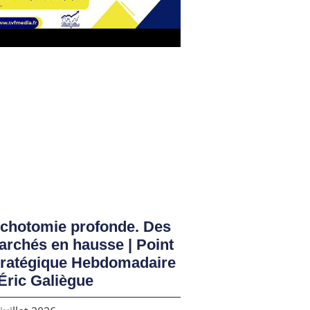
ichotomie profonde. Des
rchés en hausse | Point
tratégique Hebdomadaire
Éric Galiègue