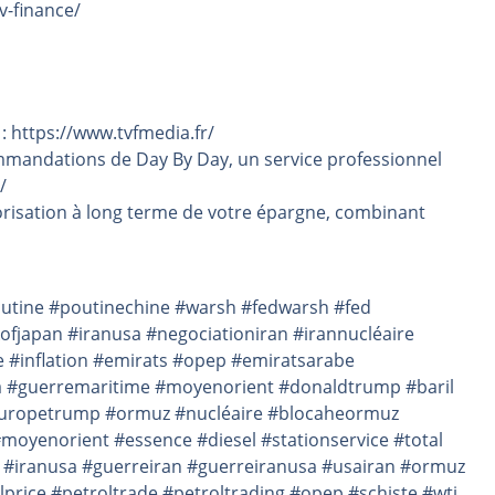
v-finance/
 : https://www.tvfmedia.fr/
mmandations de Day By Day, un service professionnel
/
risation à long terme de votre épargne, combinant
poutine #poutinechine #warsh #fedwarsh #fed
fjapan #iranusa #negociationiran #irannucléaire
#inflation #emirats #opep #emiratsarabe
a #guerremaritime #moyenorient #donaldtrump #baril
 #europetrump #ormuz #nucléaire #blocaheormuz
yenorient #essence #diesel #stationservice #total
#iranusa #guerreiran #guerreiranusa #usairan #ormuz
price #petroltrade #petroltrading #opep #schiste #wti