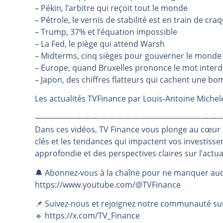
– Pékin, l’arbitre qui reçoit tout le monde
Pourquoi 6 guerres explosent en 
– Pétrole, le vernis de stabilité est en train de cra
Les investisseurs y croient toujou
– Trump, 37% et l’équation impossible
Une inertie haussière qui ralentit
– La Fed, le piège qui attend Warsh
– Midterms, cinq sièges pour gouverner le monde
Pourquoi le monde entier vacille 
– Europe, quand Bruxelles prononce le mot interd
WTI : Explosion mais réserves au 
– Japon, des chiffres flatteurs qui cachent une b
Les actualités TVFinance par Louis-Antoine Michele
———————————————————————
Dans ces vidéos, TV Finance vous plonge au cœur
clés et les tendances qui impactent vos investiss
approfondie et des perspectives claires sur l’actu
🔔 Abonnez-vous à la chaîne pour ne manquer auc
https://www.youtube.com/@TVFinance
📌 Suivez-nous et rejoignez notre communauté su
🔹 https://x.com/TV_Finance