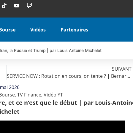
Bourse
Vidéos
Partenaires
Iran, la Russie et Trump | par Louis Antoine Michelet
 AIRBUS TY80V à 3,45 € (+118 %)
 veulent pas que vous voyiez ensemble | par Louis-Antoine Michele
SUIVANT
SERVICE NOW : Rotation en cours, on tente ? | Bernard Prats-Desclaux – Market Movers
COINBASE WO83V à 0,51 € (+46 %)
 en hausse | Point Stratégique Hebdomadaire – Éric Galiègue
 mai 2026
Bourse
,
TV Finance
,
Vidéo YT
uesada – Chrono CAC
re, et ce n’est que le début | par Louis-Antoin
iale vient de commencer | par Louis-Antoine Michelet
ichelet
vraie réforme ou simple réponse à la colère ?| Interview Éco
e ? | Erick Sebban – Chrono DAX
ant les résultats ? | Daniel Cohen de Lara – Market Movers