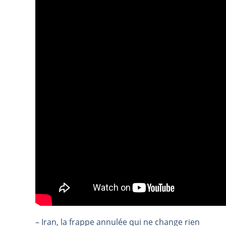
REMY COINTREAU : Le rebond est-i
TELEPERFORMANCE : Faut-il achete
CAC 40 : Vers un nouveau record ?
Christian Parisot : Les marchés à 
Bernard Prats-Desclaux : Penser le
S&P500 : Des records, mais toujour
NASDAQ : La tendance haussière re
FERRARI : Un parcours toujours s
SAP : Les acheteurs gardent la m
LVMH : Un rebond à confirmer | B
Le monde a changé de règles cette 
GBP/USD : Un premier ministre déjà
EUR/USD : Une réunion à priori san
Les événements de cette semaine à
– Iran, la frappe annulée qui ne change rien
La France, maillon faible de l’Eur