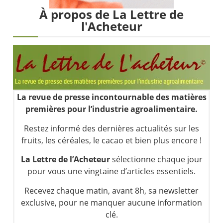
Une inertie haussière qui ralentit | Antoine Quesada – Chrono CAC
À propos de La Lettre de
Pourquoi le monde entier vacille en même temps cette semaine ? | par Louis-Antoine Michelet
l'Acheteur
WTI : Explosion mais réserves au plus bas | Denis Desclos – Market Movers
STMICROELECTRONICS : Correction probable | Denis Desclos – Market Movers
La revue de presse incontournable des matières
premières pour l’industrie agroalimentaire.
Restez informé des dernières actualités sur les
fruits, les céréales, le cacao et bien plus encore !
La Lettre de l’Acheteur
sélectionne chaque jour
pour vous une vingtaine d’articles essentiels.
Recevez chaque matin, avant 8h, sa newsletter
exclusive, pour ne manquer aucune information
clé.