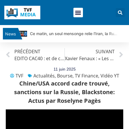
Ce matin, un seul mensonge relie l’Iran, la Russie et Trump | par Louis Antoine Michelet
News
Vente du Turbo Infini BEST CALL AIRBUS TY80V à 3,45 € (+118 %)
PRÉCÉDENT
SUIVANT
Ce que Trump, Téhéran et Pékin ne veulent pas que vous voyiez ensemble | par Louis-Antoine Michelet
EDITO CAC40 : et de cinq !
Xavier Fenaux : « Les marchés européens ne sont pas à la fête »
Vente du Turbo infini BEST PUT COINBASE WO83V à 0,51 € (+46 %)
Dichotomie profonde. Des marchés en hausse | Point Stratégique Hebdomadaire – Éric Galiègue
11 juin 2025
TVF
Actualités
,
Bourse
,
TV Finance
,
Vidéo YT
Tout peut exploser ! | Antoine Quesada – Chrono CAC
Chine/USA accord cadre trouvé,
Gaza, Iran, Chine : la guerre mondiale vient de commencer | par Louis-Antoine Michelet
sanctions sur la Russie, Blackstone:
Jean Marie Seronie :Loi agricole : vraie réforme ou simple réponse à la colère ?| Interview Éco
Actus par Roselyne Pagès
DAX40 : Poursuite de la croissance ? | Erick Sebban – Chrono DAX
CAPGEMINI : Un signal haussier avant les résultats ? | Daniel Cohen de Lara – Market Movers
REMY COINTREAU : Le rebond est-il enfin confirmé ? | Daniel Cohen de Lara – Market Movers
TELEPERFORMANCE : Faut-il acheter avant les résultats ? | Daniel Cohen de Lara – Market Movers