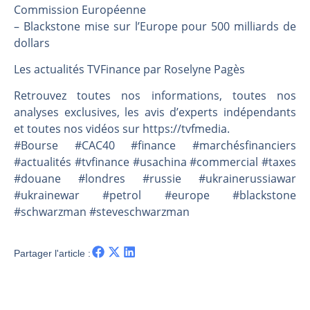
Les investisseurs y croient toujours | Point Stratégique Hebdomadaire – Éric Galiègue
Commission Européenne
Une inertie haussière qui ralentit | Antoine Quesada – Chrono CAC
– Blackstone mise sur l’Europe pour 500 milliards de
dollars
Pourquoi le monde entier vacille en même temps cette semaine ? | par Louis-Antoine Michelet
WTI : Explosion mais réserves au plus bas | Denis Desclos – Market Movers
Les actualités TVFinance par Roselyne Pagès
Retrouvez toutes nos informations, toutes nos
analyses exclusives, les avis d’experts indépendants
et toutes nos vidéos sur https://tvfmedia.
#Bourse #CAC40 #finance #marchésfinanciers
#actualités #tvfinance #usachina #commercial #taxes
#douane #londres #russie #ukrainerussiawar
#ukrainewar #petrol #europe #blackstone
#schwarzman #steveschwarzman
Partager l'article :