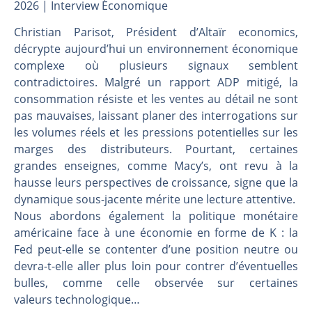
Les investisseurs y croient toujours | Point Stratégique Hebdomadaire – Éric Galiègue
2026 | Interview Économique
Une inertie haussière qui ralentit | Antoine Quesada – Chrono CAC
Christian Parisot, Président d’Altaïr economics,
Pourquoi le monde entier vacille en même temps cette semaine ? | par Louis-Antoine Michelet
décrypte aujourd’hui un environnement économique
WTI : Explosion mais réserves au plus bas | Denis Desclos – Market Movers
complexe où plusieurs signaux semblent
contradictoires. Malgré un rapport ADP mitigé, la
consommation résiste et les ventes au détail ne sont
pas mauvaises, laissant planer des interrogations sur
les volumes réels et les pressions potentielles sur les
marges des distributeurs. Pourtant, certaines
grandes enseignes, comme Macy’s, ont revu à la
hausse leurs perspectives de croissance, signe que la
dynamique sous-jacente mérite une lecture attentive.
Nous abordons également la politique monétaire
américaine face à une économie en forme de K : la
Fed peut-elle se contenter d’une position neutre ou
devra-t-elle aller plus loin pour contrer d’éventuelles
bulles, comme celle observée sur certaines
valeurs technologique…