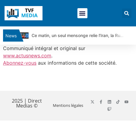
Ce matin, un seul mensonge relie l’Iran, la Russie et Trump | par Louis Antoine Michelet
News
Vente du Turbo Infini BEST CALL AIRBUS TY80V à 3,45 € (+118 %)
Communiqué intégral et original sur
Ce que Trump, Téhéran et Pékin ne veulent pas que vous voyiez ensemble | par Louis-Antoine Michelet
www.actusnews.com
.
Abonnez-vous
aux informations de cette société.
Vente du Turbo infini BEST PUT COINBASE WO83V à 0,51 € (+46 %)
Dichotomie profonde. Des marchés en hausse | Point Stratégique Hebdomadaire – Éric Galiègue
Tout peut exploser ! | Antoine Quesada – Chrono CAC
​
Gaza, Iran, Chine : la guerre mondiale vient de commencer | par Louis-Antoine Michelet
Jean Marie Seronie :Loi agricole : vraie réforme ou simple réponse à la colère ?| Interview Éco
2025 | Direct
Medias ©
Mentions légales
DAX40 : Poursuite de la croissance ? | Erick Sebban – Chrono DAX
CAPGEMINI : Un signal haussier avant les résultats ? | Daniel Cohen de Lara – Market Movers
REMY COINTREAU : Le rebond est-il enfin confirmé ? | Daniel Cohen de Lara – Market Movers
TELEPERFORMANCE : Faut-il acheter avant les résultats ? | Daniel Cohen de Lara – Market Movers