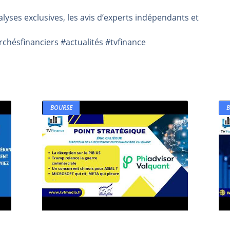
rs | Point Stratégique Hebdomadaire – Éric Galiègue
lyses exclusives, les avis d’experts indépendants et
 | Antoine Quesada – Chrono CAC
ésfinanciers #actualités #tvfinance
en même temps cette semaine ? | par Louis-Antoine Michelet
plus bas | Denis Desclos – Market Movers
 probable | Denis Desclos – Market Movers
BOURSE