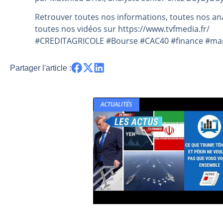
Les investisseurs y croient toujou
Retrouver toutes nos informations, toutes nos ana
Une inertie haussière qui ralentit
toutes nos vidéos sur https://www.tvfmedia.fr/​​​​​​​​​​​
#CREDITAGRICOLE #Bourse #CAC40 #finance #march
Pourquoi le monde entier vacille 
WTI : Explosion mais réserves au 
Partager l'article :
STMICROELECTRONICS : Correction
ACTUALITÉS