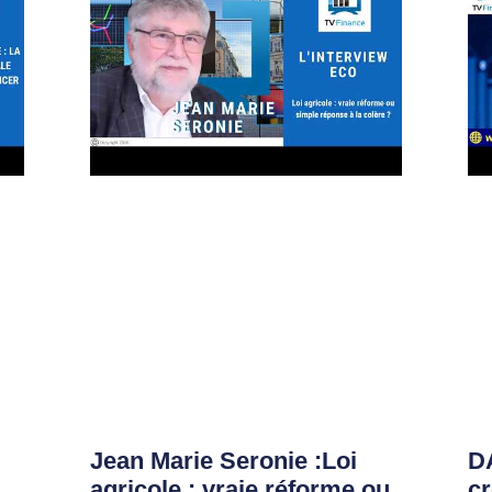
Jean Marie Seronie :Loi
DA
agricole : vraie réforme ou
cr