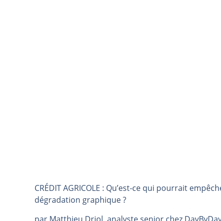
TELEPERFORMANCE : Faut-il achete
CAC 40 : Vers un nouveau record ?
Christian Parisot : Les marchés à 
Bernard Prats-Desclaux : Penser le
S&P500 : Des records, mais toujour
NASDAQ : La tendance haussière re
FERRARI : Un parcours toujours s
SAP : Les acheteurs gardent la m
LVMH : Un rebond à confirmer | B
Le monde a changé de règles cette 
GBP/USD : Un premier ministre déjà
EUR/USD : Une réunion à priori san
CRÉDIT AGRICOLE : Qu’est-ce qui pourrait empêcher
Les événements de cette semaine à
dégradation graphique ?
La France, maillon faible de l’Eur
par Matthieu Driol, analyste senior chez DayByDa
Pourquoi 6 guerres explosent en 