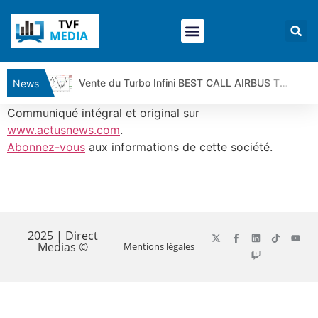
Vente du Turbo Infini BEST CALL AIRBUS TY80V à 3,45 € (+118 %)
News
Ce que Trump, Téhéran et Pékin ne veulent pas que vous voyiez ensemble | par Louis-Antoine Michelet
Communiqué intégral et original sur
Vente du Turbo infini BEST PUT COINBASE WO83V à 0,51 € (+46 %)
www.actusnews.com
.
Abonnez-vous
aux informations de cette société.
Dichotomie profonde. Des marchés en hausse | Point Stratégique Hebdomadaire – Éric Galiègue
Tout peut exploser ! | Antoine Quesada – Chrono CAC
Gaza, Iran, Chine : la guerre mondiale vient de commencer | par Louis-Antoine Michelet
​
Jean Marie Seronie :Loi agricole : vraie réforme ou simple réponse à la colère ?| Interview Éco
DAX40 : Poursuite de la croissance ? | Erick Sebban – Chrono DAX
2025 | Direct
Medias ©
Mentions légales
CAPGEMINI : Un signal haussier avant les résultats ? | Daniel Cohen de Lara – Market Movers
REMY COINTREAU : Le rebond est-il enfin confirmé ? | Daniel Cohen de Lara – Market Movers
TELEPERFORMANCE : Faut-il acheter avant les résultats ? | Daniel Cohen de Lara – Market Movers
CAC 40 : Vers un nouveau record ? Analyse avant la décision de la Fed | Denis Desclos – Chrono CAC